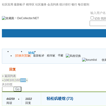
社区应用
最新帖子
精华区
社区服务
会员列表
统计排行
银行
每日签到
|帮助
记住
找
门户
论坛
圈子
书签
[切换到宽版]
最新帖子
精华区
袦褘效
收藏
校
发帖
回复
« 返回列表
«
100
101
102
103
»
共103页
Go
轻松叽喳馆 (73)
44259
1022
阅读
回复