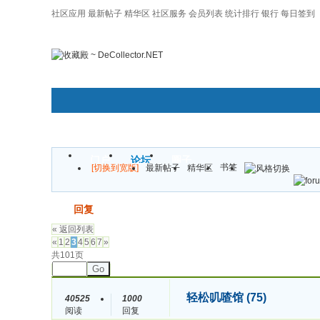
社区应用
最新帖子
精华区
社区服务
会员列表
统计排行
银行
每日签到
|帮助
门户
论坛
圈子
书签
[切换到宽版]
最新帖子
精华区
发帖
回复
« 返回列表
«
1
2
3
4
5
6
7
»
共101页
Go
轻松叽喳馆 (75)
40525
1000
阅读
回复