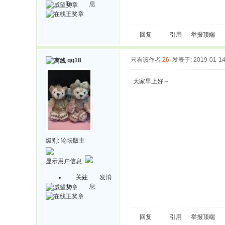
Ta
息
回复
引用
举报
顶端
只看该作者
26
发表于: 2019-01-1
qq18
大家早上好～
级别:
论坛版主
显示用户信息
关注
发消
Ta
息
回复
引用
举报
顶端