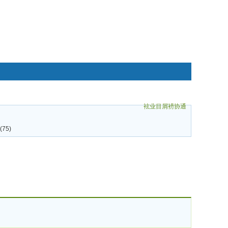
袨业目屑袇协通
碌袗
75)