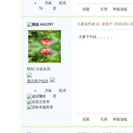
关注
发消
Ta
息
回复
引用
举报
顶端
只看该作者
22
发表于: 2019-01-1
mk2297
大家下午好。。。。。
级别:
白金会员
显示用户信息
关注
发消
Ta
息
回复
引用
举报
顶端