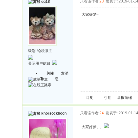
只看该作者
23
发表于: 2019-01-1
qq18
大家好梦~
级别:
论坛版主
显示用户信息
关注
发消
Ta
息
回复
引用
举报
顶端
只看该作者
24
发表于: 2019-01-1
khorsockhoon
大家好梦。。