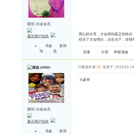
级别:
白金会员
用心的分享，才会得到真正的快乐
显示用户信息
经历了才会明白，活在当下，珍惜
关注
发消
Ta
息
回复
引用
举报
顶端
只看该作者
25
发表于: 2019-01-1
yinlan
大家早
级别:
白金会员
显示用户信息
关注
发消