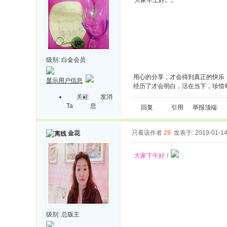
大家早上好。。
级别:
白金会员
用心的分享，才会得到真正的快乐
显示用户信息
经历了才会明白，活在当下，珍惜
关注
发消
Ta
息
回复
引用
举报
顶端
只看该作者
29
发表于: 2019-01-1
金花
大家下午好！
级别:
总版主