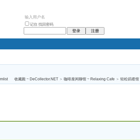
记住
找回密码
登录
注册
袥小袥
袦褘效
褔
袠袠袥眩褦
收藏殿 ~ DeCollector.NET
>
咖啡座闲聊馆 ~ Relaxing Cafe
>
轻松叽喳馆 (
校