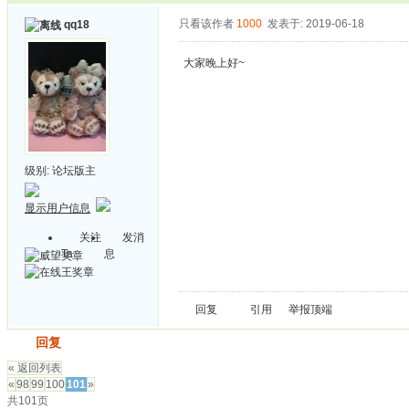
只看该作者
1000
发表于: 2019-06-18
qq18
大家晚上好~
级别:
论坛版主
显示用户信息
关注
发消
Ta
息
回复
引用
举报
顶端
发帖
回复
« 返回列表
«
98
99
100
101
»
共101页