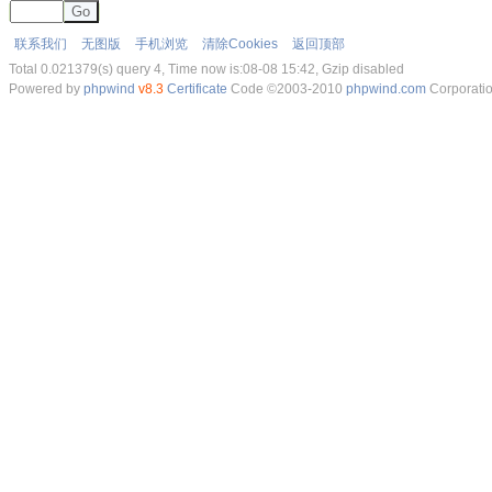
Go
联系我们
无图版
手机浏览
清除Cookies
返回顶部
Total 0.021379(s) query 4, Time now is:08-08 15:42, Gzip disabled
Powered by
phpwind
v8.3
Certificate
Code ©2003-2010
phpwind.com
Corporati