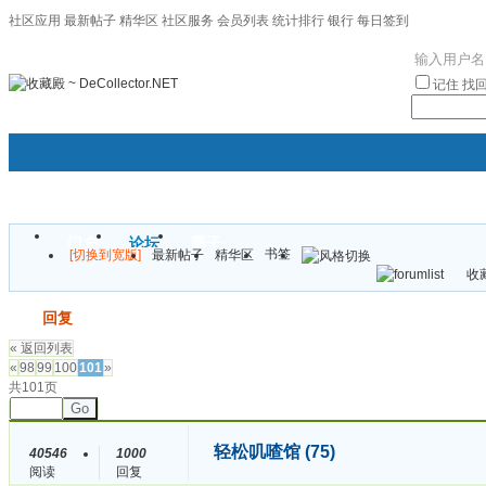
社区应用
最新帖子
精华区
社区服务
会员列表
统计排行
银行
每日签到
|帮助
记住
找
门户
论坛
圈子
书签
[切换到宽版]
最新帖子
精华区
袦褘效
收藏
校
发帖
回复
« 返回列表
«
98
99
100
101
»
共101页
Go
轻松叽喳馆 (75)
40546
1000
阅读
回复