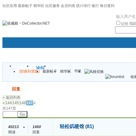
社区应用
最新帖子
精华区
社区服务
会员列表
统计排行
银行
每日签到
|帮助
记住
找
门户
论坛
圈子
书签
[切换到宽版]
最新帖子
精华区
袦褘效
收藏
校
发帖
回复
« 返回列表
«
144
145
146
147
»
共147页
Go
轻松叽喳馆 (81)
40213
1460
阅读
回复