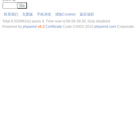
Go
联系我们
无图版
手机浏览
清除Cookies
返回顶部
Total 0.020962(s) query 4, Time now is:08-06 09:30, Gzip disabled
Powered by
phpwind
v8.3
Certificate
Code ©2003-2010
phpwind.com
Corporati