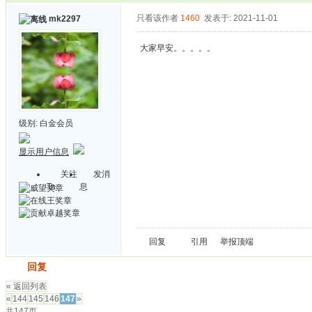
只看该作者
1460
发表于: 2021-11-01
mk2297
大家早安。。。。。
级别:
白金会员
显示用户信息
关注
发消
Ta
息
回复
引用
举报
顶端
发帖
回复
« 返回列表
«
144
145
146
147
»
共147页