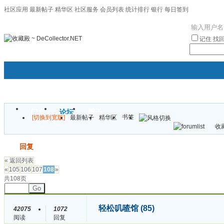
社区应用
最新帖子
精华区
社区服务
会员列表
统计排行
银行
每日签到
|帮助
记住
找
门户
论坛
圈子
书签
[切换到宽版]
最新帖子
精华区
袦褘效
收藏
校
发帖
回复
« 返回列表
«
105
106
107
108
»
共108页
Go
轻松叽喳馆 (85)
42075
1072
阅读
回复