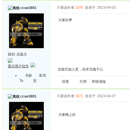
只看该作者
1070
发表于: 2023-04-03
ccue3801
大家好梦
级别:
总版主
显示用户信息
岂能尽如人意，但求无愧于心
关注
发消
Ta
息
回复
引用
举报
顶端
只看该作者
1071
发表于: 2023-04-07
ccue3801
大家晚上好