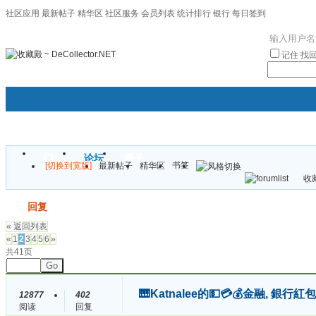
社区应用
最新帖子
精华区
社区服务
会员列表
统计排行
银行
每日签到
|帮助
记住
找
门户
论坛
圈子
书签
[切换到宽版]
最新帖子
精华区
袦褘效
收藏
校
发帖
回复
« 返回列表
«
1
2
3
4
5
6
»
共41页
Go
🎹Katnalee的💵💳💰金融, 
12877
402
阅读
回复