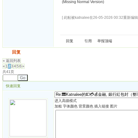
(Missing Normal Version)
[ 此帖被katnalee在26-05-2026 00:32重新编辑 
回复
引用
举报
顶端
发帖
回复
« 返回列表
«
1
2
3
4
5
6
»
共41页
Go
快速回复
进入高级模式
加粗
字体颜色
背景颜色
插入链接
图片