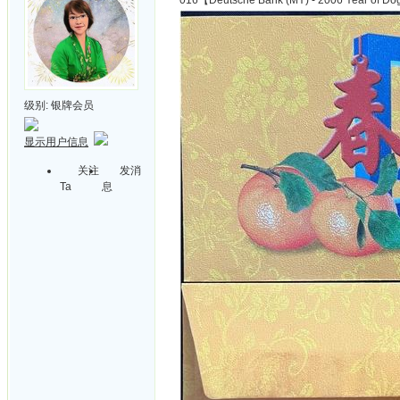
016【Deutsche Bank (MY) - 2006 Year of D
级别:
银牌会员
显示用户信息
关注
发消
Ta
息