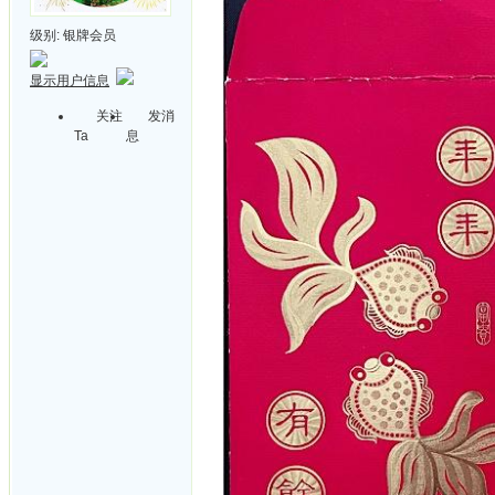
级别:
银牌会员
显示用户信息
关注
发消
Ta
息