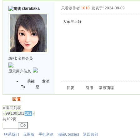
只看该作者
1010
发表于: 2024-08-09
clarakaka
大家早上好
级别:
金牌会员
显示用户信息
关注
发消
Ta
息
回复
引用
举报
顶端
发帖
回复
« 返回列表
«
99
100
101
102
»
共102页
Go
联系我们
无图版
手机浏览
清除Cookies
返回顶部