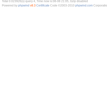
Total 0.023926(s) query 4, Time now is:08-08 21:05, Gzip disabled
Powered by
phpwind
v8.3
Certificate
Code ©2003-2010
phpwind.com
Corporati