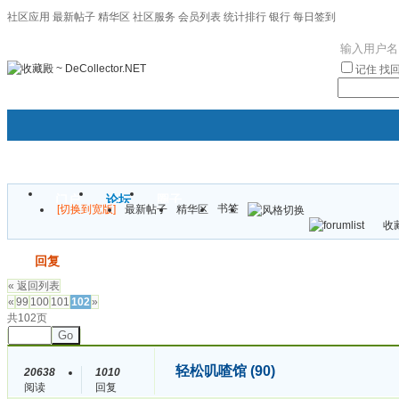
社区应用
最新帖子
精华区
社区服务
会员列表
统计排行
银行
每日签到
|帮助
记住
找
门户
论坛
圈子
书签
[切换到宽版]
最新帖子
精华区
袦褘效
收藏
校
发帖
回复
« 返回列表
«
99
100
101
102
»
共102页
Go
轻松叽喳馆 (90)
20638
1010
阅读
回复