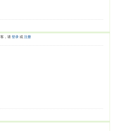
游客，请
登录
或
注册