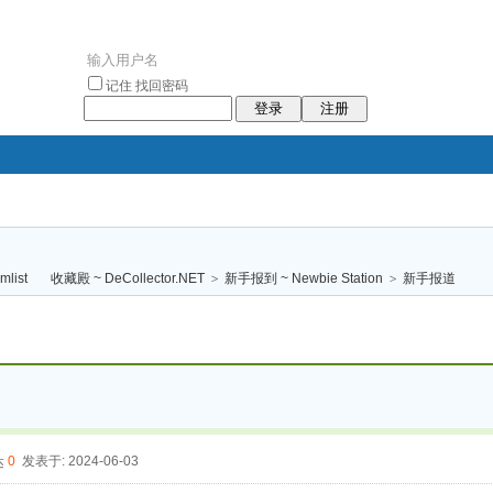
记住
找回密码
登录
注册
袥小袥
袦褘效
褔
袠袠袥眩褦
收藏殿 ~ DeCollector.NET
>
新手报到 ~ Newbie Station
>
新手报道
校
0
发表于: 2024-06-03