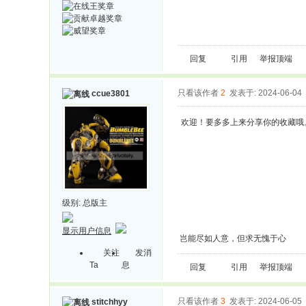
回复
引用
举报
顶端
只看该作者
2
发表于: 2024-06-04
ccue3801
欢迎！要多多上来分享你的收藏哦
级别:
总版主
显示用户信息
岂能尽如人意，但求无愧于心
关注
发消
Ta
息
回复
引用
举报
顶端
只看该作者
3
发表于: 2024-06-05
stitchhyy