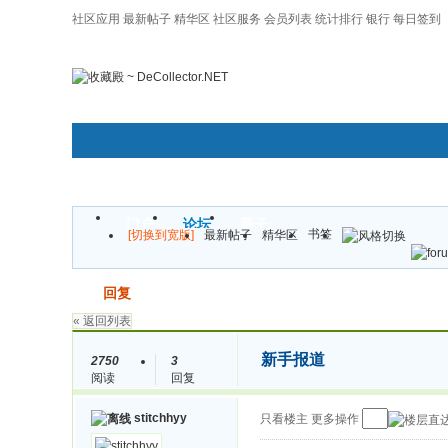
社区应用
最新帖子
精华区
社区服务
会员列表
统计排行
银行
每日签到
|帮助
门户
论坛
圈子
书签
[切换到宽版]
最新帖子
精华区
发帖
回复
« 返回列表
新手报道
2750
3
阅读
回复
stitchhyy
只看楼主
更多操作