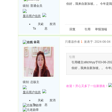
你好，我来自新加坡。。 今年是
级别:
普通会员
显示用户信息
关注
发消
Ta
息
回复
引用
举报
顶端
只看该作者
1
发表于: 2024-06-04
金花
引用
引用楼主stitchhyy于03-06-2
你好，我来自新加坡。。 今
级别:
总版主
欢迎！开心又多了一位新朋友！
显示用户信息
关注
发消
Ta
息