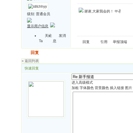
谢谢,大家我会的！ 🫶✌️
级别:
普通会员
显示用户信息
关注
发消
Ta
息
回复
引用
举报
顶端
发帖
回复
« 返回列表
快速回复
进入高级模式
加粗
字体颜色
背景颜色
插入链接
图片