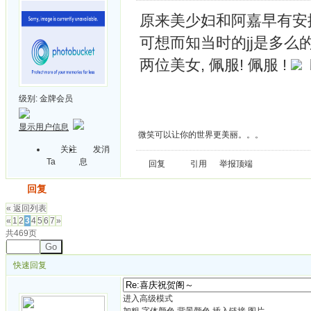
原来美少妇和阿嘉早有安排
可想而知当时的jj是多么
两位美女, 佩服! 佩服 !
级别:
金牌会员
显示用户信息
微笑可以让你的世界更美丽。。。
关注
发消
Ta
息
回复
引用
举报
顶端
发帖
回复
« 返回列表
«
1
2
3
4
5
6
7
»
共469页
Go
快速回复
进入高级模式