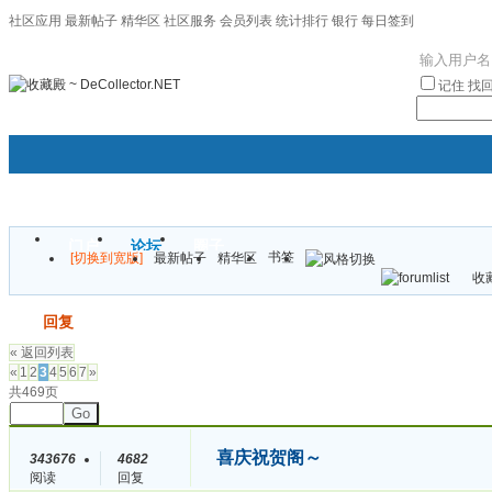
社区应用
最新帖子
精华区
社区服务
会员列表
统计排行
银行
每日签到
|帮助
记住
找
门户
论坛
圈子
书签
[切换到宽版]
最新帖子
精华区
袦褘效
收藏
校
发帖
回复
« 返回列表
«
1
2
3
4
5
6
7
»
共469页
Go
喜庆祝贺阁～
343676
4682
阅读
回复