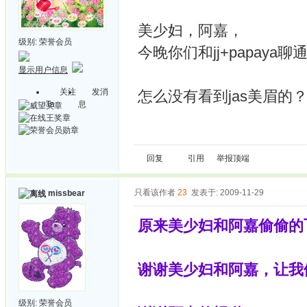
美少妇，阿嘉，
级别:
荣誉会员
今晚你们和jj+papaya
显示用户信息
关注
发消
怎么没有看到jas美眉的
Ta
息
回复
引用
举报
顶端
只看该作者
23
发表于: 2009-11-29
missbear
原来美少妇和阿嘉偷偷的飞
谢谢美少妇和阿嘉，让我
级别:
荣誉会员