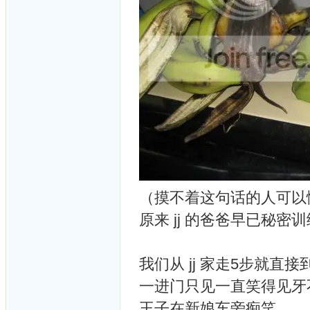
（摸不着这句话的人可以
原来 jj 的爸爸早已秘密
我们从 jj 家走5步就直
一进门只见一直笑得见牙
王子在新娘车旁痴笑 。