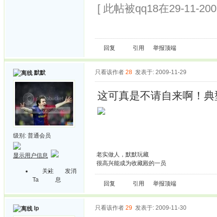
[ 此帖被qq18在29-11-20
回复
引用
举报
顶端
只看该作者
28
发表于: 2009-11-29
默默
这可真是不请自来啊！典
级别:
普通会员
老实做人，默默玩藏
显示用户信息
很高兴能成为收藏殿的一员
关注
发消
Ta
息
回复
引用
举报
顶端
只看该作者
29
发表于: 2009-11-30
lp