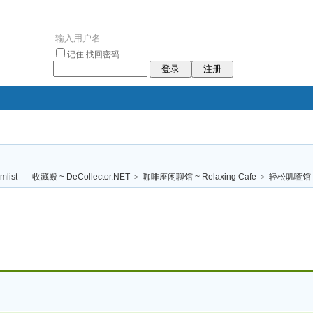
记住
找回密码
登录
注册
袥小袥
袦褘效
褔
袠袠袥眩褦
收藏殿 ~ DeCollector.NET
>
咖啡座闲聊馆 ~ Relaxing Cafe
>
轻松叽喳馆 (
校