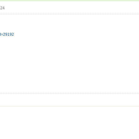
-24
tid=29192