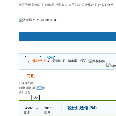
社区应用
最新帖子
精华区
社区服务
会员列表
统计排行
银行
每日签到
|帮助
门户
论坛
圈子
书签
[切换到宽版]
最新帖子
精华区
发帖
回复
« 返回列表
«
99
100
101
102
»
共102页
Go
轻松叽喳馆 (54)
54597
1010
阅读
回复