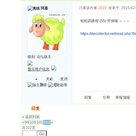
只看该作者
1010
发表于: 2015-02
阿嘉
轻松叽喳馆 (55) 开张咯 ～～～
https://decollector.net/read.php?
级别:
论坛版主
显示用户信息
关注
发消
Ta
息
回复
引用
举报
顶端
发帖
回复
« 返回列表
«
99
100
101
102
»
共102页
Go