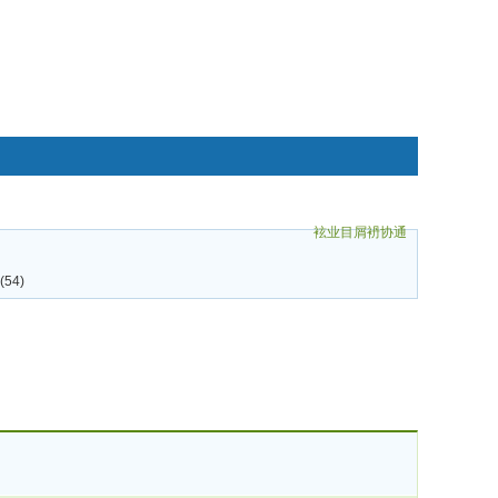
袨业目屑袇协通
碌袗
54)