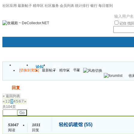
社区应用
最新帖子
精华区
社区服务
会员列表
统计排行
银行
每日签到
|帮助
记住
找
门户
论坛
圈子
书签
[切换到宽版]
最新帖子
精华区
袦褘效
收藏
校
发帖
回复
« 返回列表
«
1
2
3
4
5
6
7
»
共104页
Go
轻松叽喳馆 (55)
53047
1031
阅读
回复