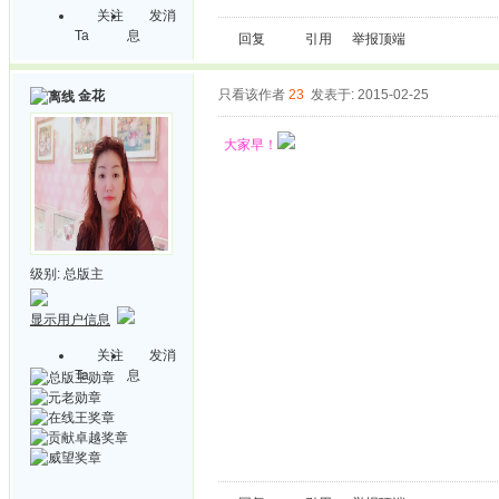
关注
发消
Ta
息
回复
引用
举报
顶端
只看该作者
23
发表于: 2015-02-25
金花
大家早！
级别:
总版主
显示用户信息
关注
发消
Ta
息