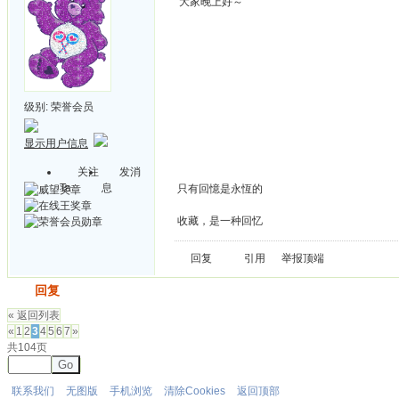
大家晚上好～
级别:
荣誉会员
显示用户信息
关注
发消
Ta
息
只有回憶是永恆的
收藏，是一种回忆
回复
引用
举报
顶端
发帖
回复
« 返回列表
«
1
2
3
4
5
6
7
»
共104页
Go
联系我们
无图版
手机浏览
清除Cookies
返回顶部