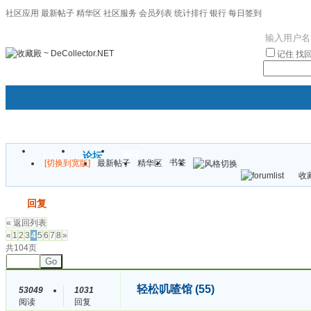
社区应用
最新帖子
精华区
社区服务
会员列表
统计排行
银行
每日签到
|帮助
记住
找
门户
论坛
圈子
书签
[切换到宽版]
最新帖子
精华区
袦褘效
收藏
校
发帖
回复
« 返回列表
«
1
2
3
4
5
6
7
8
»
共104页
Go
轻松叽喳馆 (55)
53049
1031
阅读
回复