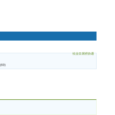
袨业目屑袇协通
碌袗
69)