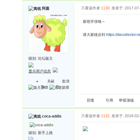
只看该作者
1130
发表于: 2017-07
阿嘉
新馆开张咯～
请大家移步到
https://decollector
级别:
论坛版主
显示用户信息
关注
发消
Ta
息
回复
引用
举报
顶端
只看该作者
1131
发表于: 2018-02
coca-addis
级别:
新手上路