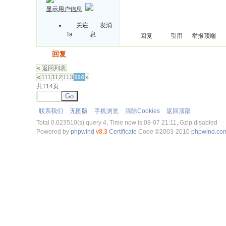
显示用户信息
关注
发消
Ta
息
回复
引用
举报
顶端
发帖
回复
« 返回列表
«
111
112
113
114
»
共114页
Go
联系我们
无图版
手机浏览
清除Cookies
返回顶部
Total 0.023510(s) query 4, Time now is:08-07 21:11, Gzip disabled
Powered by
phpwind
v8.3
Certificate
Code ©2003-2010
phpwind.co