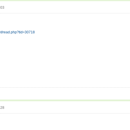
-03
.net/read.php?tid=30718
-28