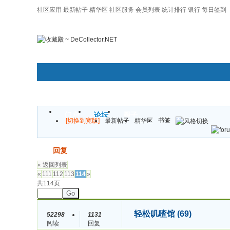
社区应用
最新帖子
精华区
社区服务
会员列表
统计排行
银行
每日签到
|帮助
门户
论坛
圈子
书签
[切换到宽版]
最新帖子
精华区
发帖
回复
« 返回列表
«
111
112
113
114
»
共114页
Go
轻松叽喳馆 (69)
52298
1131
阅读
回复