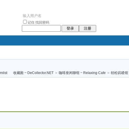
记住
找回密码
登录
注册
袥小袥
袦褘效
褔
袠袠袥眩褦
收藏殿 ~ DeCollector.NET
>
咖啡座闲聊馆 ~ Relaxing Cafe
>
轻松叽喳馆 (
校