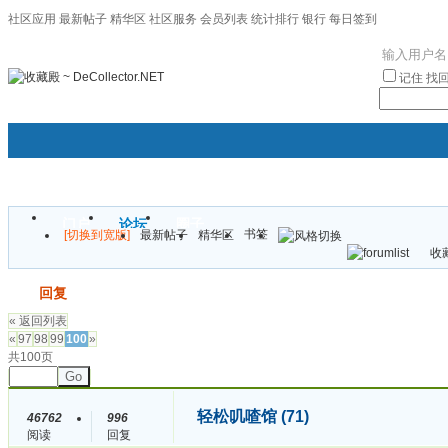
社区应用
最新帖子
精华区
社区服务
会员列表
统计排行
银行
每日签到
|帮助
记住
找
门户
论坛
圈子
书签
[切换到宽版]
最新帖子
精华区
袦褘效
收藏
校
发帖
回复
« 返回列表
«
97
98
99
100
»
共100页
Go
轻松叽喳馆 (71)
46762
996
阅读
回复