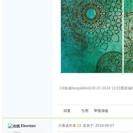
[ 此帖被tangaiklin在30-07-2024 13:20重新编辑
回复
引用
举报
顶端
只看该作者
13
发表于: 2018-06-07
Eleentan