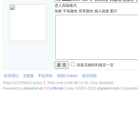
进入高级模式
加粗
字体颜色
背景颜色
插入链接
图片
提 交
回复后跳转到最后一页
联系我们
无图版
手机浏览
清除Cookies
返回顶部
Total 0.022890(s) query 3, Time now is:08-08 13:30, Gzip disabled
Powered by
phpwind
v8.3
Certificate
Code ©2003-2010
phpwind.com
Corporati