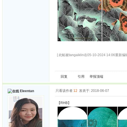
[ 此帖被tangaiklin在05-10-2024 14:06重新编辑
回复
引用
举报
顶端
只看该作者
12
发表于: 2018-06-07
Eleentan
【RHB】