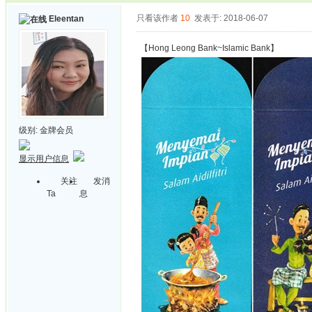
只看该作者
10
发表于: 2018-06-07
Eleentan
【Hong Leong Bank~Islamic Bank】
级别:
金牌会员
显示用户信息
关注
发消
Ta
息