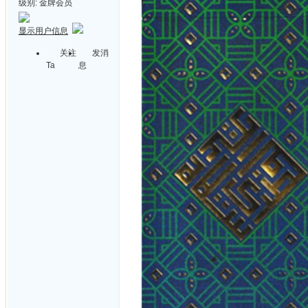
级别:
金牌会员
显示用户信息
关注
发消
Ta
息