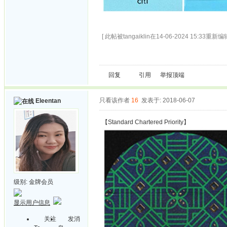
[ 此帖被tangaiklin在14-06-2024 15:33重新编辑
回复
引用
举报
顶端
只看该作者
16
发表于: 2018-06-07
Eleentan
【Standard Chartered Priority】
级别:
金牌会员
显示用户信息
关注
发消