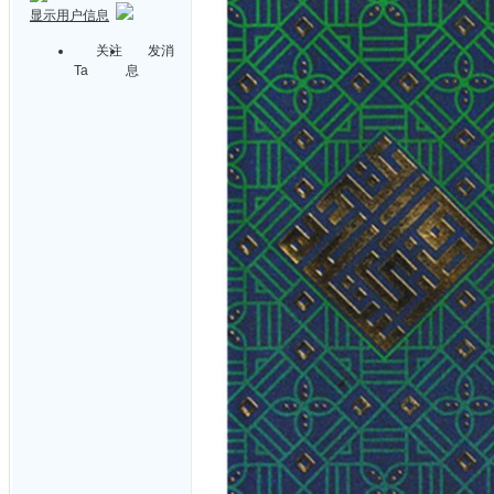
显示用户信息
关注
发消
Ta
息