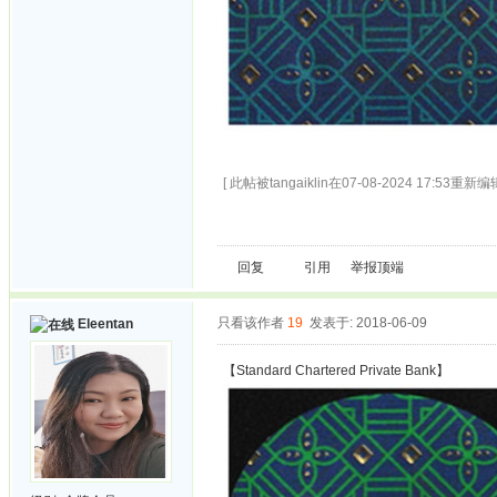
[ 此帖被tangaiklin在07-08-2024 17:53重新编辑
回复
引用
举报
顶端
只看该作者
19
发表于: 2018-06-09
Eleentan
【Standard Chartered Private Bank】