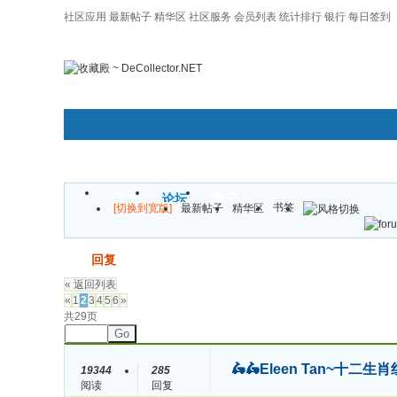
社区应用
最新帖子
精华区
社区服务
会员列表
统计排行
银行
每日签到
|帮助
门户
论坛
圈子
书签
[切换到宽版]
最新帖子
精华区
发帖
回复
« 返回列表
«
1
2
3
4
5
6
»
共29页
Go
🛵🛵Eleen Tan~
19344
285
阅读
回复