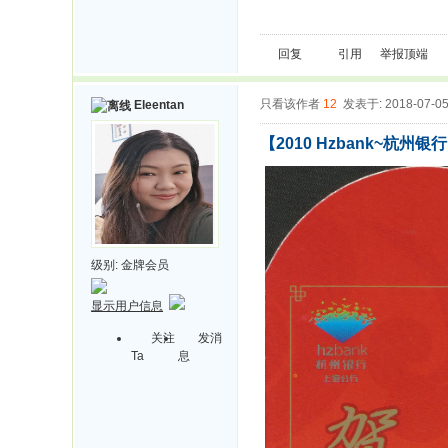
回复
引用
举报
顶端
只看该作者
12
发表于: 2018-07-0
Eleentan
【2010 Hzbank~杭州
级别:
金牌会员
显示用户信息
关注
发消
Ta
息