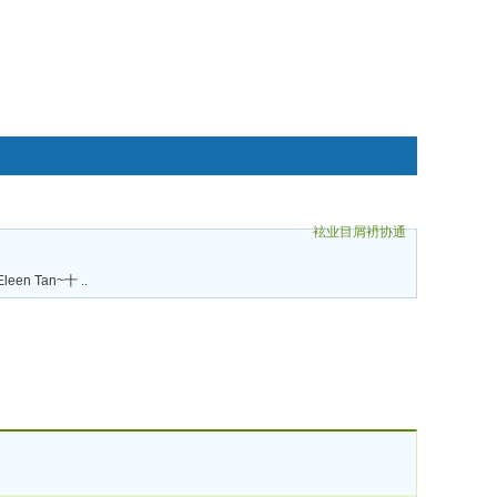
袨业目屑袇协通
碌袗
Eleen Tan~十 ..