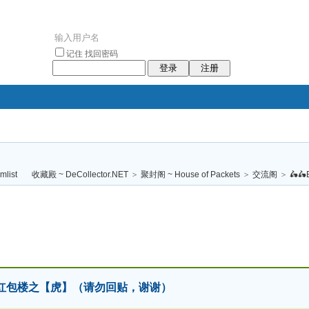
记住
找回密码
登录
注册
袥小袥
袦褘效
褔
袠袠袥眩褦
收藏殿 ~ DeCollector.NET
>
聚封阁 ~ House of Packets
>
交流阁
>
🛵🛵
校
十二生肖红包楼之【虎】（请勿回贴，谢谢）