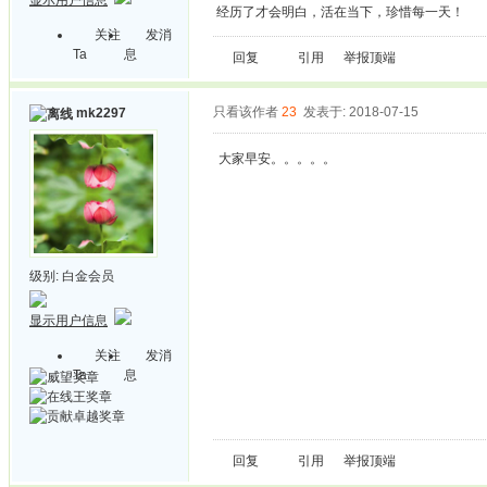
经历了才会明白，活在当下，珍惜每一天！
关注
发消
Ta
息
回复
引用
举报
顶端
只看该作者
23
发表于: 2018-07-15
mk2297
大家早安。。。。。
级别:
白金会员
显示用户信息
关注
发消
Ta
息
回复
引用
举报
顶端