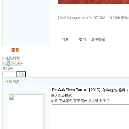
[ 此帖被tangaiklin在04-07-2021 19:28重新编辑
回复
引用
举报
顶端
发帖
回复
« 返回列表
«
1
2
3
4
5
6
»
共76页
Go
快速回复
进入高级模式
加粗
字体颜色
背景颜色
插入链接
图片