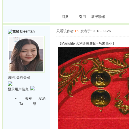
回复
引用
举报
顶端
只看该作者
15
发表于: 2018-09-26
Eleentan
【Manulife 宏利金融集团~马来西亚】
级别:
金牌会员
显示用户信息
关注
发消
Ta
息