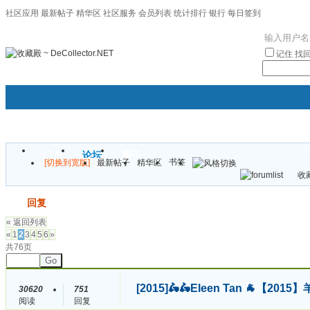
社区应用
最新帖子
精华区
社区服务
会员列表
统计排行
银行
每日签到
|帮助
记住
找
门户
论坛
圈子
书签
[切换到宽版]
最新帖子
精华区
袦褘效
收藏
校
发帖
回复
« 返回列表
«
1
2
3
4
5
6
»
共76页
Go
[2015]
🛵🛵Eleen Tan 🐐【
30620
751
阅读
回复