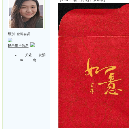
【ICBC 中国工商银行~新加坡】
级别:
金牌会员
显示用户信息
关注
发消
Ta
息