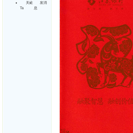
关注
发消
Ta
息