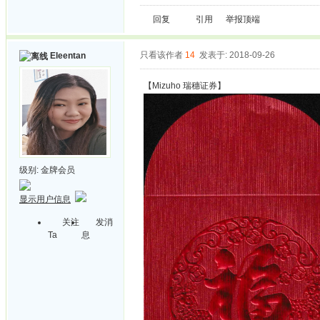
回复
引用
举报
顶端
只看该作者
14
发表于: 2018-09-26
Eleentan
【Mizuho 瑞穗证券】
级别:
金牌会员
显示用户信息
关注
发消
Ta
息