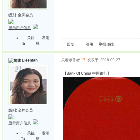
级别:
金牌会员
显示用户信息
关注
发消
Ta
息
回复
引用
举报
顶端
只看该作者
17
发表于: 2018-09-27
Eleentan
【Bank Of China 中国银行】
级别:
金牌会员
显示用户信息
关注
发消
Ta
息