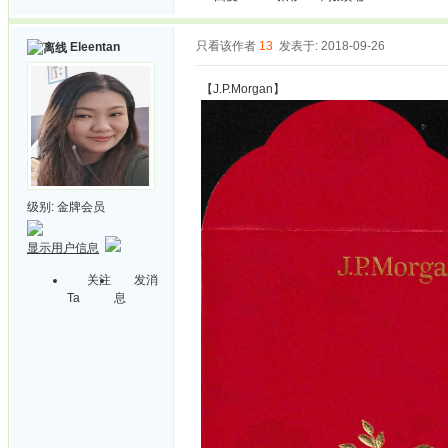
只看该作者
13
发表于: 2018-09-26
Eleentan
【J.P.Morgan】
级别:
金牌会员
显示用户信息
关注
发消
Ta
息