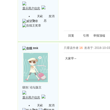
显示用户信息
关注
发消
Ta
息
回复
引用
举报
顶端
只看该作者
16
发表于: 2018-10-0
tmk
大家早～
级别:
论坛版主
显示用户信息
关注
发消
Ta
息