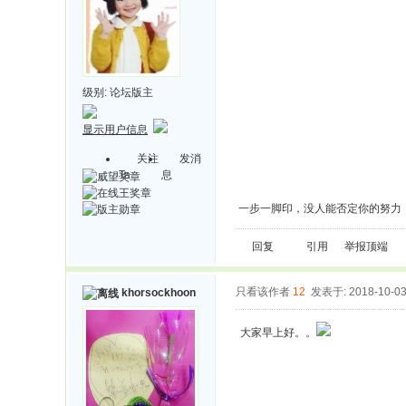
级别:
论坛版主
显示用户信息
关注
发消
Ta
息
一步一脚印，没人能否定你的努力
回复
引用
举报
顶端
只看该作者
12
发表于: 2018-10-0
khorsockhoon
大家早上好。。