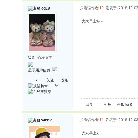
只看该作者
10
发表于: 2018-10-0
qq18
大家早上好～
级别:
论坛版主
显示用户信息
关注
发消
Ta
息
回复
引用
举报
顶端
只看该作者
11
发表于: 2018-10-0
winnie
大家早上好