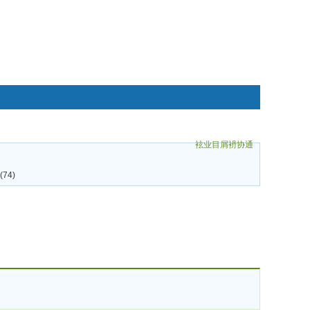
袨业目屑袇协通
碌袗
74)