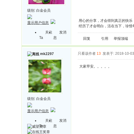
级别:
白金会员
用心的分享，才会得到真正的快乐
显示用户信息
经历了才会明白，活在当下，珍惜
关注
发消
Ta
息
回复
引用
举报
顶端
只看该作者
13
发表于: 2018-10-0
mk2297
大家早安。。。。。
级别:
白金会员
显示用户信息
关注
发消
Ta
息