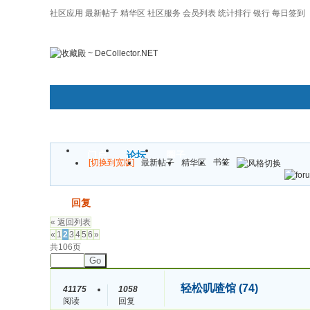
社区应用
最新帖子
精华区
社区服务
会员列表
统计排行
银行
每日签到
|帮助
门户
论坛
圈子
书签
[切换到宽版]
最新帖子
精华区
发帖
回复
« 返回列表
«
1
2
3
4
5
6
»
共106页
Go
轻松叽喳馆 (74)
41175
1058
阅读
回复