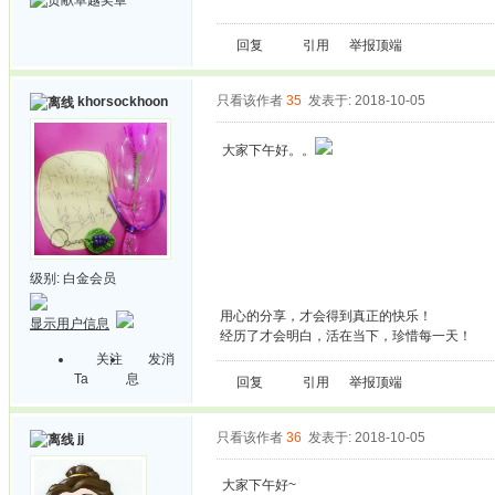
回复
引用
举报
顶端
只看该作者
35
发表于: 2018-10-05
khorsockhoon
大家下午好。。
级别:
白金会员
用心的分享，才会得到真正的快乐！
显示用户信息
经历了才会明白，活在当下，珍惜每一天！
关注
发消
Ta
息
回复
引用
举报
顶端
只看该作者
36
发表于: 2018-10-05
jj
大家下午好~