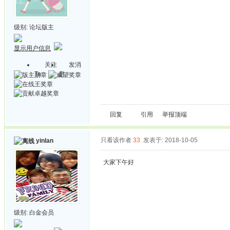
级别:
论坛版主
显示用户信息
关注
发消
Ta
息
回复
引用
举报
顶端
只看该作者
33
发表于: 2018-10-05
yinlan
大家下午好
级别:
白金会员