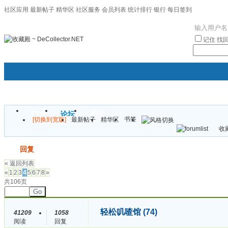
社区应用
最新帖子
精华区
社区服务
会员列表
统计排行
银行
每日签到
|帮助
记住
找
门户
论坛
圈子
书签
[切换到宽版]
最新帖子
精华区
袦褘效
收藏
校
发帖
回复
« 返回列表
«
1
2
3
4
5
6
7
8
»
共106页
Go
轻松叽喳馆 (74)
41209
1058
阅读
回复