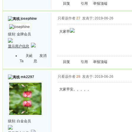
回复
引用
举报
顶端
只看该作者
27
发表于: 2019-06-26
josephine
大家早
级别:
金牌会员
显示用户信息
关注
发消
Ta
息
回复
引用
举报
顶端
只看该作者
28
发表于: 2019-06-26
mk2297
大家早安。。。。。
级别:
白金会员