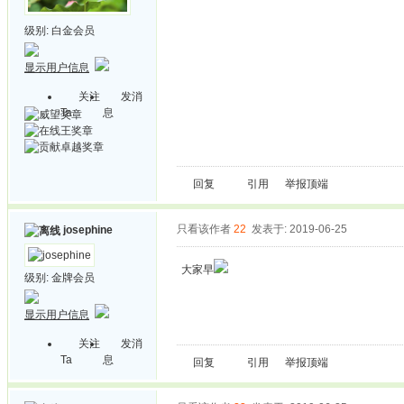
级别:
白金会员
显示用户信息
关注
发消
Ta
息
回复
引用
举报
顶端
只看该作者
22
发表于: 2019-06-25
josephine
大家早
级别:
金牌会员
显示用户信息
关注
发消
Ta
息
回复
引用
举报
顶端