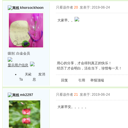
只看该作者
20
发表于: 2019-06-24
khorsockhoon
大家早。。
级别:
白金会员
用心的分享，才会得到真正的快乐！
显示用户信息
经历了才会明白，活在当下，珍惜每一天！
关注
发消
Ta
息
回复
引用
举报
顶端
只看该作者
21
发表于: 2019-06-24
mk2297
大家早安。。。。。