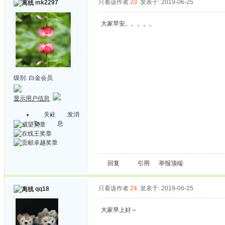
只看该作者
23
发表于: 2019-06-25
mk2297
大家早安。。。。。
级别:
白金会员
显示用户信息
关注
发消
Ta
息
回复
引用
举报
顶端
只看该作者
24
发表于: 2019-06-25
qq18
大家早上好～