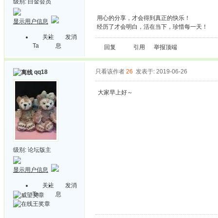
级别:
白金会员
用心的分享，才会得到真正的快乐！
显示用户信息
经历了才会明白，活在当下，珍惜每一天！
关注
发消
Ta
息
回复
引用
举报
顶端
只看该作者
26
发表于: 2019-06-26
qq18
大家早上好～
级别:
论坛版主
显示用户信息
关注
发消
Ta
息