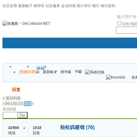
社区应用
最新帖子
精华区
社区服务
会员列表
统计排行
银行
每日签到
|帮助
记住
找
门户
论坛
圈子
书签
[切换到宽版]
最新帖子
精华区
袦褘效
收藏
校
发帖
回复
« 返回列表
«
99
100
101
102
»
共102页
Go
轻松叽喳馆 (76)
42994
1018
阅读
回复