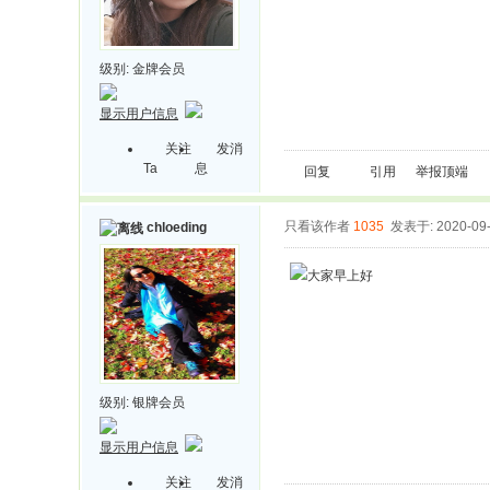
级别:
金牌会员
显示用户信息
关注
发消
Ta
息
回复
引用
举报
顶端
只看该作者
1035
发表于: 2020-09
chloeding
大家早上好
级别:
银牌会员
显示用户信息
关注
发消