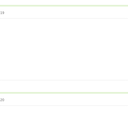
-19
-20