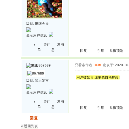
级别:
银牌会员
显示用户信息
关注
发消
Ta
息
回复
引用
举报
顶端
只看该作者
1038
发表于: 2020-10
867689
用户被禁言,该主题自动屏蔽!
级别:
禁止发言
显示用户信息
关注
发消
Ta
息
回复
引用
举报
顶端
发帖
回复
« 返回列表