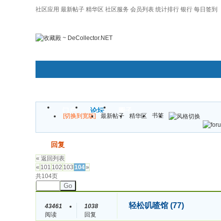
社区应用
最新帖子
精华区
社区服务
会员列表
统计排行
银行
每日签到
|帮助
门户
论坛
圈子
书签
[切换到宽版]
最新帖子
精华区
发帖
回复
« 返回列表
«
101
102
103
104
»
共104页
Go
轻松叽喳馆 (77)
43461
1038
阅读
回复