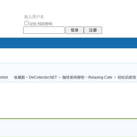
记住
找回密码
登录
注册
袥小袥
袦褘效
褔
袠袠袥眩褦
收藏殿 ~ DeCollector.NET
>
咖啡座闲聊馆 ~ Relaxing Cafe
>
轻松叽喳馆 (
校