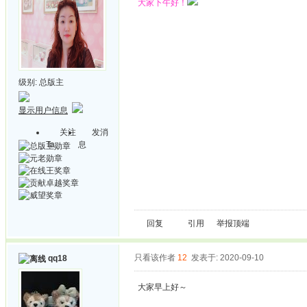
大家下午好！
级别:
总版主
显示用户信息
关注
发消
Ta
息
回复
引用
举报
顶端
只看该作者
12
发表于: 2020-09-10
qq18
大家早上好～