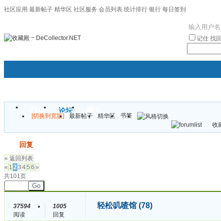
社区应用
最新帖子
精华区
社区服务
会员列表
统计排行
银行
每日签到
|帮助
记住
找
门户
论坛
圈子
书签
[切换到宽版]
最新帖子
精华区
袦褘效
收藏
校
发帖
回复
« 返回列表
«
1
2
3
4
5
6
»
共101页
Go
轻松叽喳馆 (78)
37594
1005
阅读
回复