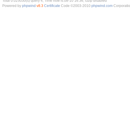
Total 0.025030(s) query 4, Time now is:08-10 16:36, Gzip disabled
Powered by
phpwind
v8.3
Certificate
Code ©2003-2010
phpwind.com
Corporati