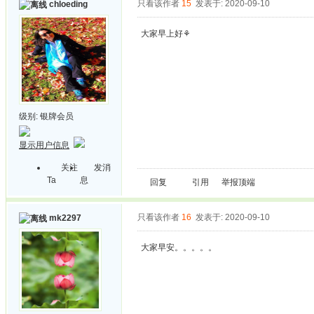
只看该作者
15
发表于: 2020-09-10
chloeding
大家早上好⚘
级别:
银牌会员
显示用户信息
关注
发消
Ta
息
回复
引用
举报
顶端
只看该作者
16
发表于: 2020-09-10
mk2297
大家早安。。。。。