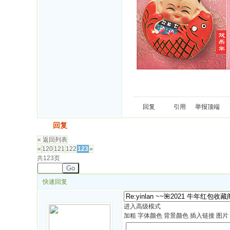
回复
引用
举报
顶端
发帖
回复
« 返回列表
«
120
121
122
123
»
共123页
Go
快速回复
进入高级模式
加粗
字体颜色
背景颜色
插入链接
图片