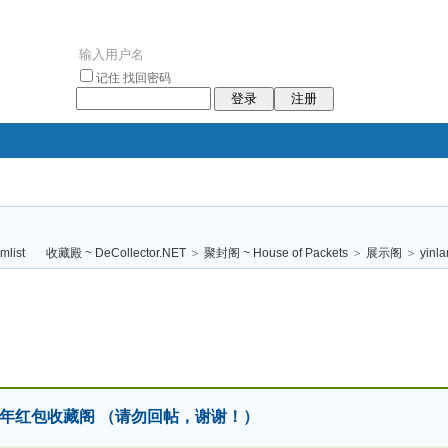
记住
找回密码
登录
注册
袥小袥
袦褘效
褔
袠袠袥眩褦
收藏殿 ~ DeCollector.NET
>
聚封阁 ~ House of Packets
>
展示阁
>
yinl
校
2021 牛年红包收藏阁 （请勿回帖，谢谢！）