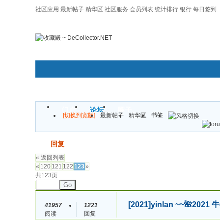
社区应用
最新帖子
精华区
社区服务
会员列表
统计排行
银行
每日签到
|帮助
门户
论坛
圈子
书签
[切换到宽版]
最新帖子
精华区
发帖
回复
« 返回列表
«
120
121
122
123
»
共123页
Go
[2021]
yinlan ~~🌺
41957
1221
阅读
回复