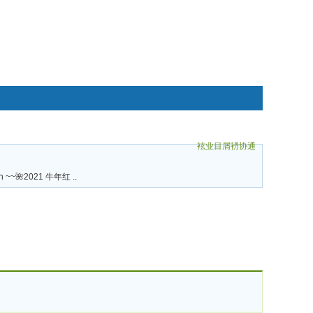
袨业目屑袇协通
碌袗
an ~~🌺2021 牛年红 ..