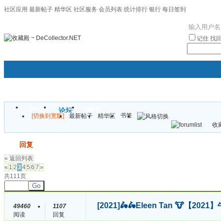
社区应用
最新帖子
精华区
社区服务
会员列表
统计排行
银行
每日签到
|帮助
记住
找
门户
论坛
圈子
书签
[切换到宽版]
最新帖子
精华区
袦褘效
收藏
校
发帖
回复
« 返回列表
«
1
2
3
4
5
6
7
»
共111页
Go
[2021]
🛵🛵Eleen Tan 🐮【
49460
1107
阅读
回复