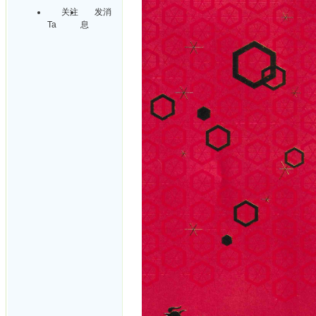
关注
发消
Ta
息