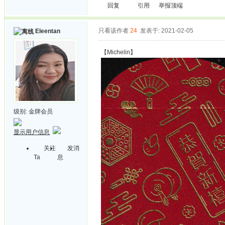
回复
引用
举报
顶端
只看该作者
24
发表于: 2021-02-05
Eleentan
【Michelin】
级别:
金牌会员
显示用户信息
关注
发消
Ta
息