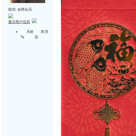
级别:
金牌会员
显示用户信息
关注
发消
Ta
息