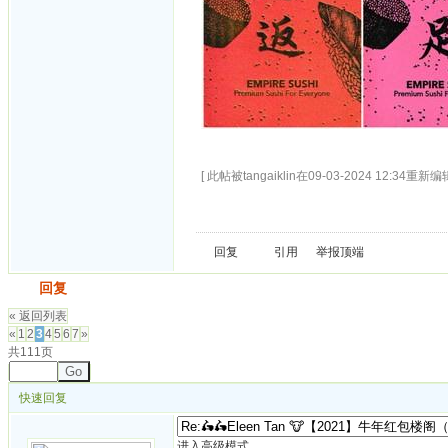
[ 此帖被tangaiklin在09-03-2024 12:34重新编辑
回复
引用
举报
顶端
发帖
回复
« 返回列表
«
1
2
3
4
5
6
7
»
共111页
Go
快速回复
进入高级模式