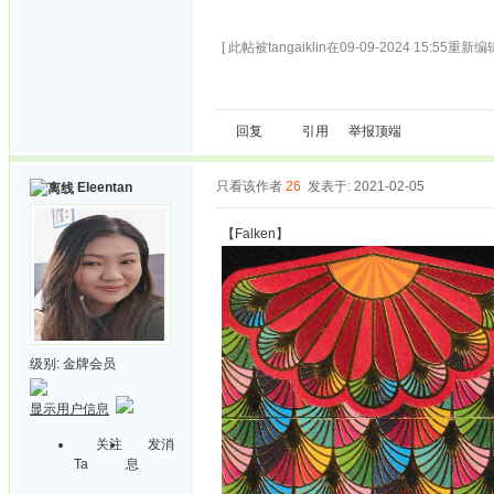
[ 此帖被tangaiklin在09-09-2024 15:55重新编辑
回复
引用
举报
顶端
只看该作者
26
发表于: 2021-02-05
Eleentan
【Falken】
级别:
金牌会员
显示用户信息
关注
发消
Ta
息