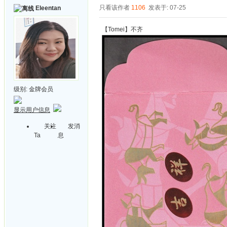
只看该作者
1106
发表于: 07-25
Eleentan
【Tomei】不齐
级别:
金牌会员
显示用户信息
关注
发消
Ta
息