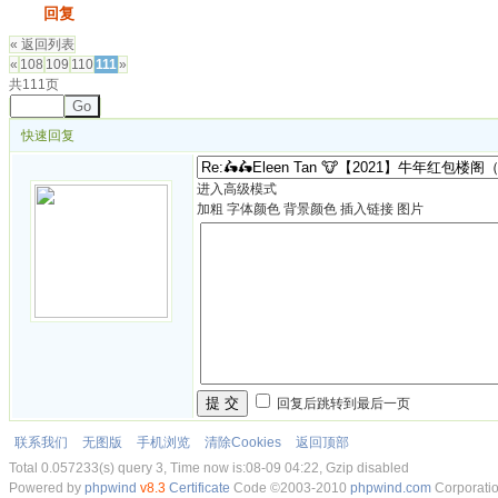
发帖
回复
« 返回列表
«
108
109
110
111
»
共111页
Go
快速回复
进入高级模式
加粗
字体颜色
背景颜色
插入链接
图片
提 交
回复后跳转到最后一页
联系我们
无图版
手机浏览
清除Cookies
返回顶部
Total 0.057233(s) query 3, Time now is:08-09 04:22, Gzip disabled
Powered by
phpwind
v8.3
Certificate
Code ©2003-2010
phpwind.com
Corporati