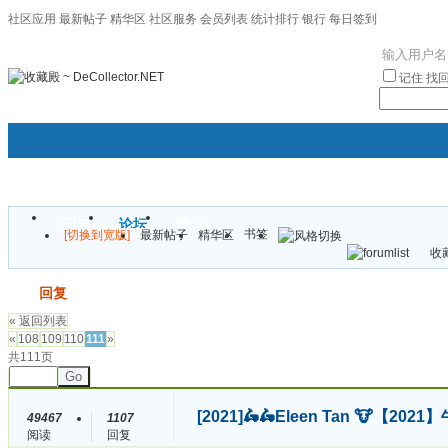
社区应用
最新帖子
精华区
社区服务
会员列表
统计排行
银行
每日签到
|帮助
记住
找
门户
论坛
圈子
书签
[切换到宽版]
最新帖子
精华区
袦褘效
收藏
校
发帖
回复
« 返回列表
«
108
109
110
111
»
共111页
Go
[2021]
🛵🛵Eleen Tan 🐮【
49467
1107
阅读
回复