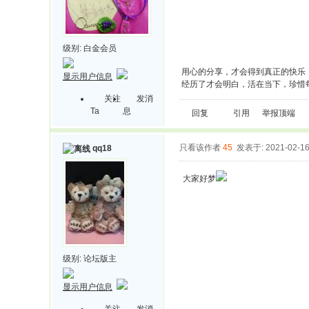
级别:
白金会员
用心的分享，才会得到真正的快乐
显示用户信息
经历了才会明白，活在当下，珍惜
关注
发消
Ta
息
回复
引用
举报
顶端
只看该作者
45
发表于: 2021-02-1
qq18
大家好梦
级别:
论坛版主
显示用户信息
关注
发消