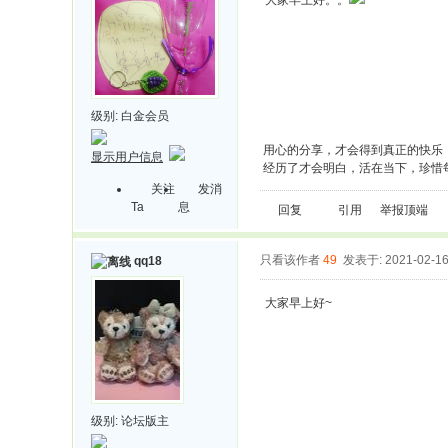
大家早上好。。
级别:
白金会员
用心的分享，才会得到真正的快乐
显示用户信息
经历了才会明白，活在当下，珍惜
关注
发消
Ta
息
回复
引用
举报
顶端
只看该作者
49
发表于: 2021-02-1
qq18
大家早上好~
级别:
论坛版主