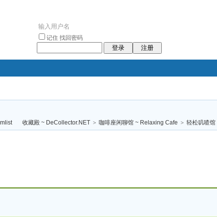
记住
找回密码
登录
注册
袥小袥
袦褘效
褔
袠袠袥眩褦
收藏殿 ~ DeCollector.NET
>
咖啡座闲聊馆 ~ Relaxing Cafe
>
轻松叽喳馆 (
校