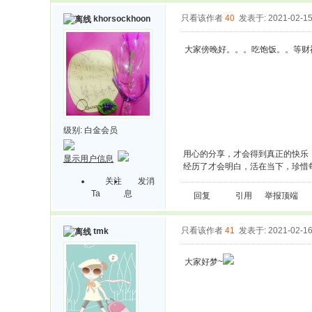
只看该作者
40
发表于: 2021-02-1
khorsockhoon
大家傍晚好。。。吃饱饭。。等财
级别:
白金会员
用心的分享，才会得到真正的快乐
显示用户信息
经历了才会明白，活在当下，珍惜
关注
发消
Ta
息
回复
引用
举报
顶端
只看该作者
41
发表于: 2021-02-1
tmk
大家好梦~