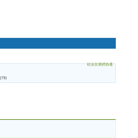
袨业目屑袇协通
碌袗
79)