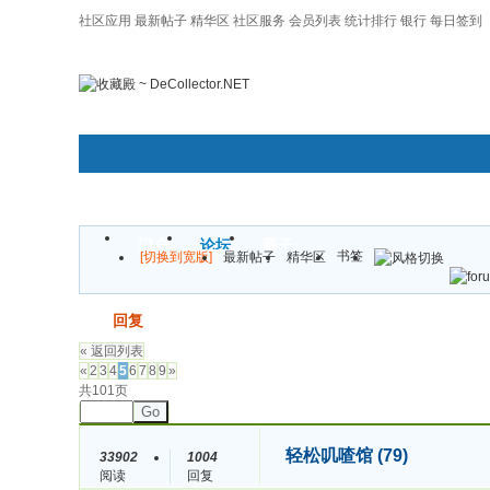
社区应用
最新帖子
精华区
社区服务
会员列表
统计排行
银行
每日签到
|帮助
门户
论坛
圈子
书签
[切换到宽版]
最新帖子
精华区
发帖
回复
« 返回列表
«
2
3
4
5
6
7
8
9
»
共101页
Go
轻松叽喳馆 (79)
33902
1004
阅读
回复