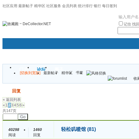
社区应用
最新帖子
精华区
社区服务
会员列表
统计排行
银行
每日签到
|帮助
记住
找
门户
论坛
圈子
书签
[切换到宽版]
最新帖子
精华区
袦褘效
收藏
校
发帖
回复
« 返回列表
«
1
2
3
4
5
6
»
共147页
Go
轻松叽喳馆 (81)
40298
1460
阅读
回复