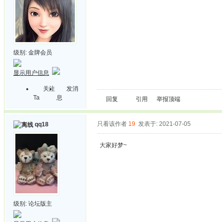
级别:
金牌会员
显示用户信息
关注
发消
Ta
息
回复
引用
举报
顶端
只看该作者
19
发表于: 2021-07-05
qq18
大家好梦~
级别:
论坛版主