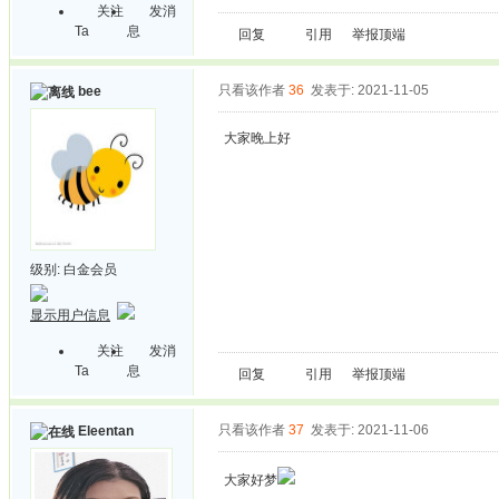
关注
发消
Ta
息
回复
引用
举报
顶端
只看该作者
36
发表于: 2021-11-05
bee
大家晚上好
级别:
白金会员
显示用户信息
关注
发消
Ta
息
回复
引用
举报
顶端
只看该作者
37
发表于: 2021-11-06
Eleentan
大家好梦