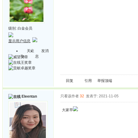
级别:
白金会员
显示用户信息
关注
发消
Ta
息
回复
引用
举报
顶端
只看该作者
32
发表于: 2021-11-05
Eleentan
大家早