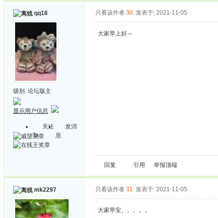
只看该作者
30
发表于: 2021-11-05
qq18
大家早上好～
级别:
论坛版主
显示用户信息
关注
发消
Ta
息
回复
引用
举报
顶端
只看该作者
31
发表于: 2021-11-05
mk2297
大家早安。。。。。