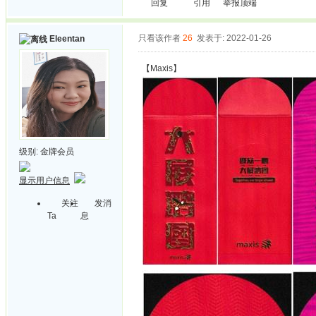
回复
引用
举报
顶端
只看该作者
26
发表于: 2022-01-26
Eleentan
【Maxis】
级别:
金牌会员
显示用户信息
关注
发消
Ta
息