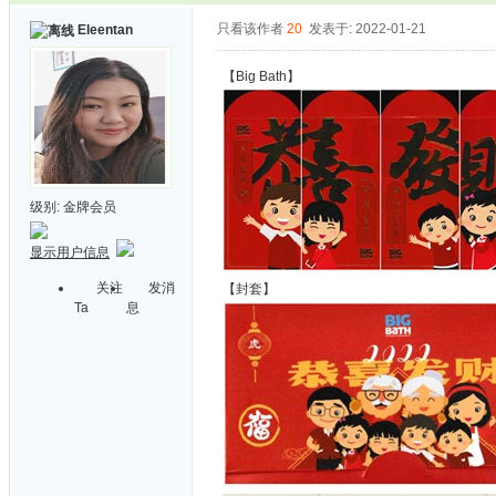
只看该作者
20
发表于: 2022-01-21
Eleentan
【Big Bath】
级别:
金牌会员
显示用户信息
关注
发消
【封套】
Ta
息