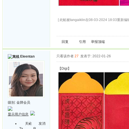
[ 此帖被tangaiklin在08-03-2024 18:03重新编辑
回复
引用
举报
顶端
只看该作者
27
发表于: 2022-01-26
Eleentan
【Digi】
级别:
金牌会员
显示用户信息
关注
发消
Ta
息