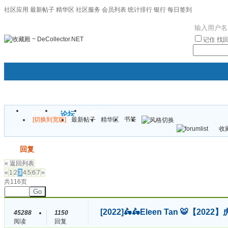
社区应用
最新帖子
精华区
社区服务
会员列表
统计排行
银行
每日签到
|帮助
记住
找
门户
论坛
圈子
书签
[切换到宽版]
最新帖子
精华区
袦褘效
收藏
校
发帖
回复
« 返回列表
«
1
2
3
4
5
6
7
»
共116页
Go
[2022]
🛵🛵Eleen Tan 🐯【
45288
1150
阅读
回复