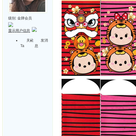
级别:
金牌会员
显示用户信息
关注
发消
Ta
息