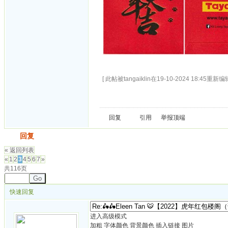
[ 此帖被tangaiklin在19-10-2024 18:45重新编辑
回复
引用
举报
顶端
发帖
回复
« 返回列表
«
1
2
3
4
5
6
7
»
共116页
Go
快速回复
进入高级模式
加粗
字体颜色
背景颜色
插入链接
图片