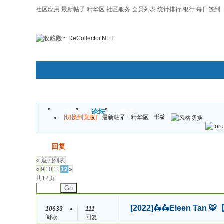
社区应用
最新帖子
精华区
社区服务
会员列表
统计排行
银行
每日签到
|帮助
门户
论坛
圈子
书签
[切换到宽版]
最新帖子
精华区
发帖
回复
« 返回列表
«
9
10
11
12
»
共12页
Go
[2022]
🛵🛵Eleen Ta
10633
111
阅读
回复