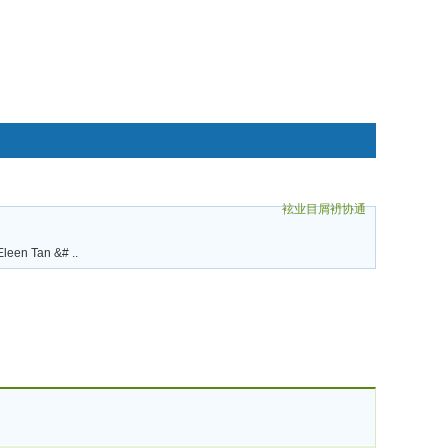
袨业目屑袇协通
碌袗
leen Tan &# ..