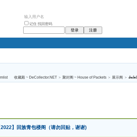
记住
找回密码
登录
注册
袥小袥
袦褘效
褔
袠袠袥眩褦
收藏殿 ~ DeCollector.NET
>
聚封阁 ~ House of Packets
>
展示阁
>
🛵🛵E
校
n 🐯【2022】回族青包楼阁（请勿回贴，谢谢)