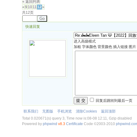
« 返回列表
«
9
10
11
12
»
共12页
Go
快速回复
进入高级模式
加粗
字体颜色
背景颜色
插入链接
图片
提 交
回复后跳转到最后一页
联系我们
无图版
手机浏览
清除Cookies
返回顶部
Total 0.020671(s) query 3, Time now is:08-08 12:11, Gzip disabled
Powered by
phpwind
v8.3
Certificate
Code ©2003-2010
phpwind.co