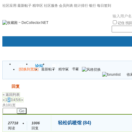
社区应用
最新帖子
精华区
社区服务
会员列表
统计排行
银行
每日签到
|帮助
记住
找
门户
论坛
圈子
书签
[切换到宽版]
最新帖子
精华区
袦褘效
收藏
校
发帖
回复
« 返回列表
«
1
2
3
4
5
6
»
共101页
Go
轻松叽喳馆 (84)
27718
1006
阅读
回复