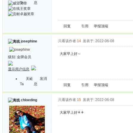
Ta
息
回复
引用
举报
顶端
只看该作者
14
发表于: 2022-06-08
josephine
大家早上好～
级别:
金牌会员
显示用户信息
关注
发消
Ta
息
回复
引用
举报
顶端
只看该作者
15
发表于: 2022-06-08
chloeding
大家早上好⚘⚘