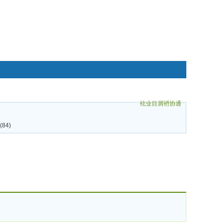
袨业目屑袇协通
碌袗
84)