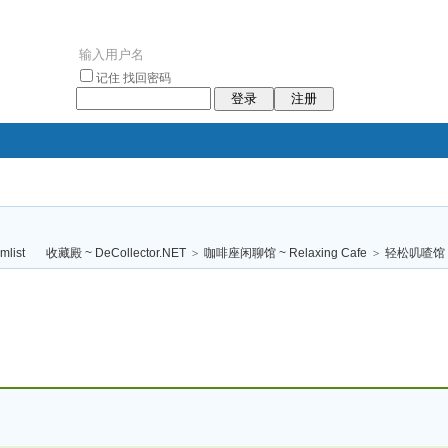
记住
找回密码
登录
注册
袥小袥
袦褘效
褔
袠袠袥眩褦
收藏殿 ~ DeCollector.NET
>
咖啡座闲聊馆 ~ Relaxing Cafe
>
轻松叽喳馆 (
校