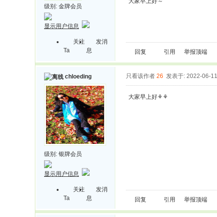
大家早上好～
级别:
金牌会员
显示用户信息
关注
发消
Ta
息
回复
引用
举报
顶端
只看该作者
26
发表于: 2022-06-1
chloeding
大家早上好⚘⚘
级别:
银牌会员
显示用户信息
关注
发消
Ta
息
回复
引用
举报
顶端