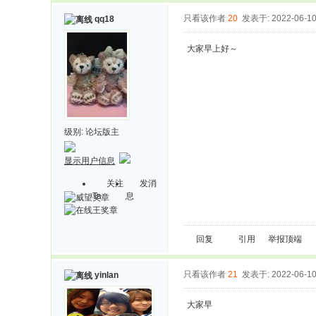
只看该作者
20
发表于: 2022-06-1
qq18
大家早上好～
级别:
论坛版主
显示用户信息
关注
发消
Ta
息
回复
引用
举报
顶端
只看该作者
21
发表于: 2022-06-1
yinlan
大家早