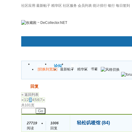
社区应用
最新帖子
精华区
社区服务
会员列表
统计排行
银行
每日签到
|帮助
门户
论坛
圈子
书签
[切换到宽版]
最新帖子
精华区
发帖
回复
« 返回列表
«
1
2
3
4
5
6
7
»
共101页
Go
轻松叽喳馆 (84)
27719
1006
阅读
回复