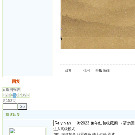
回复
引用
举报
顶端
发帖
回复
« 返回列表
«
2
3
4
5
6
7
8
9
»
共152页
Go
快速回复
进入高级模式
加粗
字体颜色
背景颜色
插入链接
图片