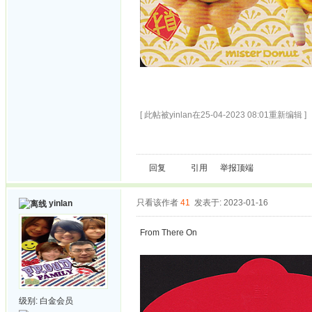
[ 此帖被yinlan在25-04-2023 08:01重新编辑 ]
回复
引用
举报
顶端
只看该作者
41
发表于: 2023-01-16
yinlan
From There On
级别:
白金会员