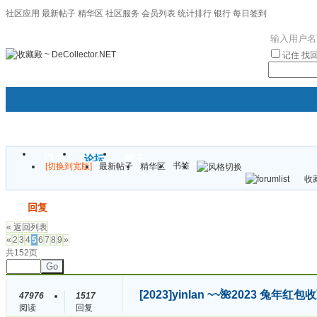
社区应用
最新帖子
精华区
社区服务
会员列表
统计排行
银行
每日签到
|帮助
记住
找
门户
论坛
圈子
书签
[切换到宽版]
最新帖子
精华区
袦褘效
收藏
校
发帖
回复
« 返回列表
«
2
3
4
5
6
7
8
9
»
共152页
Go
[2023]
yinlan ~~🌺2023 兔
47976
1517
阅读
回复