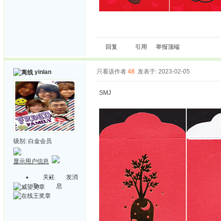
回复
引用
举报
顶端
只看该作者
48
发表于: 2023-02-05
yinlan
SMJ
级别:
白金会员
显示用户信息
关注
发消
Ta
息