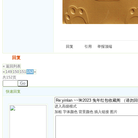
回复
引用
举报
顶端
发帖
回复
« 返回列表
«
149
150
151
152
»
共152页
Go
快速回复
进入高级模式
加粗
字体颜色
背景颜色
插入链接
图片