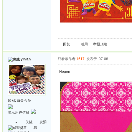
回复
引用
举报
顶端
只看该作者
1517
发表于: 07-08
yinlan
Hegen
级别:
白金会员
显示用户信息
关注
发消
Ta
息