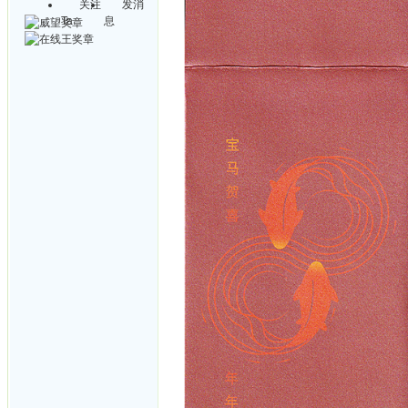
关注
发消
Ta
息