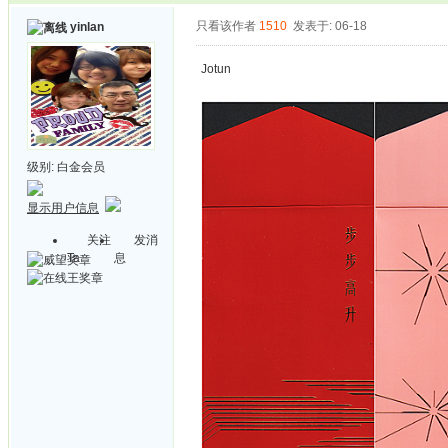
只看该作者
1510
发表于: 06-18
yinlan
Jotun
级别:
白金会员
显示用户信息
关注
发消
Ta
息