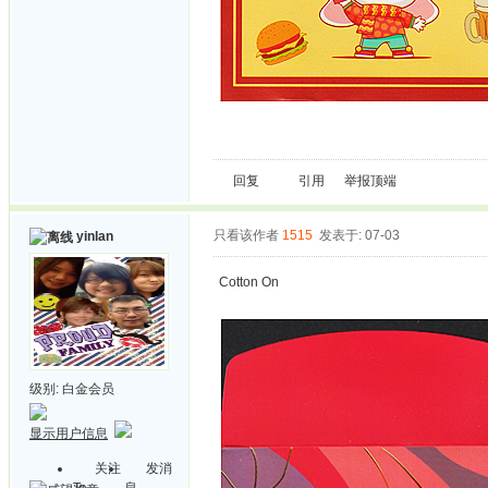
回复
引用
举报
顶端
只看该作者
1515
发表于: 07-03
yinlan
Cotton On
级别:
白金会员
显示用户信息
关注
发消
Ta
息