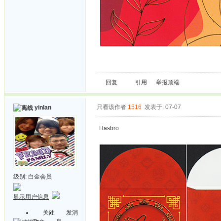
回复
引用
举报
顶端
只看该作者
1516
发表于: 07-07
yinlan
Hasbro
级别:
白金会员
显示用户信息
关注
发消