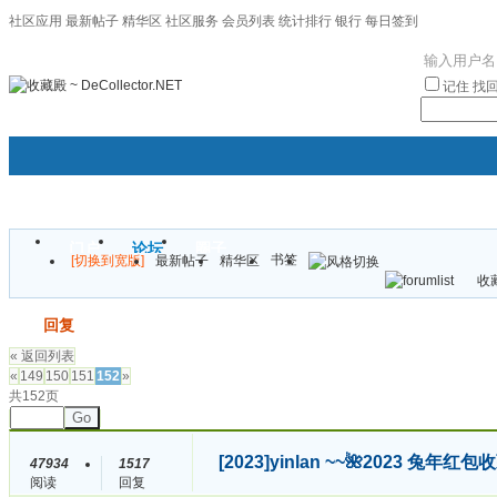
社区应用
最新帖子
精华区
社区服务
会员列表
统计排行
银行
每日签到
|帮助
记住
找
门户
论坛
圈子
书签
[切换到宽版]
最新帖子
精华区
袦褘效
收藏
校
发帖
回复
« 返回列表
«
149
150
151
152
»
共152页
Go
[2023]
yinlan ~~🌺2023 兔
47934
1517
阅读
回复