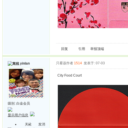
回复
引用
举报
顶端
只看该作者
1514
发表于: 07-03
yinlan
City Food Court
级别:
白金会员
显示用户信息
关注
发消