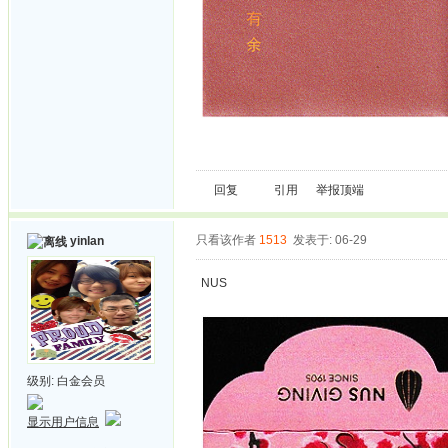
回复
引用
举报
顶端
只看该作者
1513
发表于: 06-29
yinlan
NUS
级别:
白金会员
显示用户信息