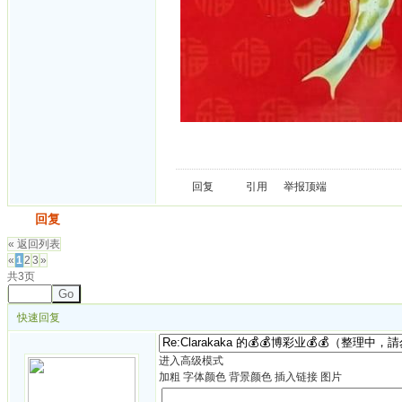
回复
引用
举报
顶端
发帖
回复
« 返回列表
«
1
2
3
»
共3页
Go
快速回复
进入高级模式
加粗
字体颜色
背景颜色
插入链接
图片