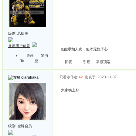
级别:
总版主
显示用户信息
岂能尽如人意，但求无愧于心
关注
发消
Ta
息
回复
引用
举报
顶端
只看该作者
42
发表于: 2023-11-07
clarakaka
大家晚上好
级别:
金牌会员