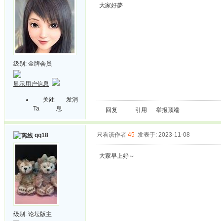
大家好夢
级别:
金牌会员
显示用户信息
关注
发消
Ta
息
回复
引用
举报
顶端
只看该作者
45
发表于: 2023-11-08
qq18
大家早上好～
级别:
论坛版主