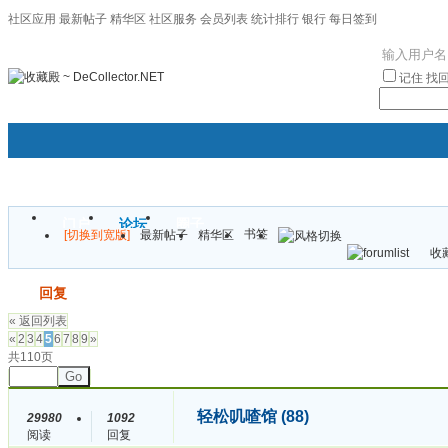
社区应用
最新帖子
精华区
社区服务
会员列表
统计排行
银行
每日签到
|帮助
记住
找
门户
论坛
圈子
书签
[切换到宽版]
最新帖子
精华区
袦褘效
收藏
校
发帖
回复
« 返回列表
«
2
3
4
5
6
7
8
9
»
共110页
Go
轻松叽喳馆 (88)
29980
1092
阅读
回复