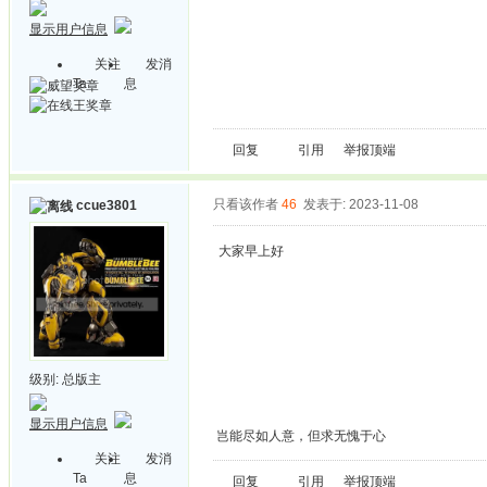
显示用户信息
关注
发消
Ta
息
回复
引用
举报
顶端
只看该作者
46
发表于: 2023-11-08
ccue3801
大家早上好
级别:
总版主
显示用户信息
岂能尽如人意，但求无愧于心
关注
发消
Ta
息
回复
引用
举报
顶端