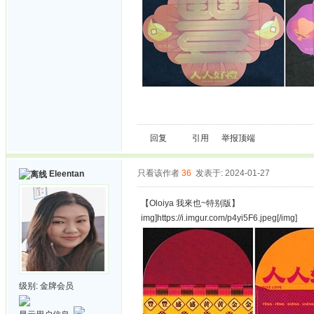
回复
引用
举报
顶端
只看该作者
36
发表于: 2024-01-27
Eleentan
【Oloiya 我來也~特别版】
img]https://i.imgur.com/p4yi5F6.jpeg[/img]
级别:
金牌会员