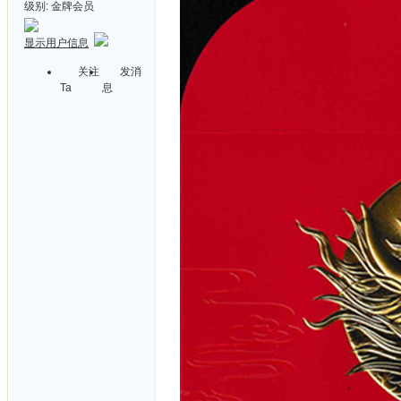
级别:
金牌会员
显示用户信息
关注
发消
Ta
息