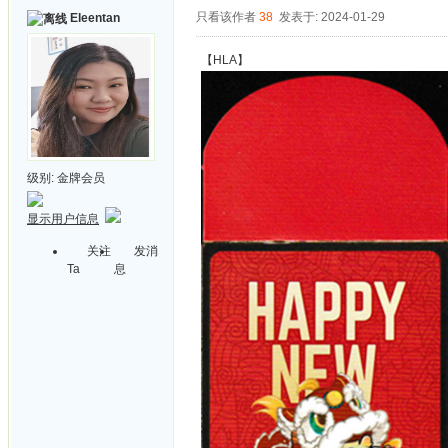
只看该作者
38
发表于: 2024-01-29
Eleentan
【HLA】
级别:
金牌会员
显示用户信息
关注
发消
Ta
息