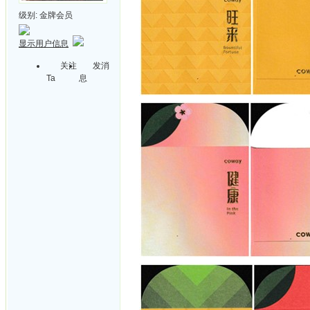
级别:
金牌会员
显示用户信息
关注
发消
Ta
息