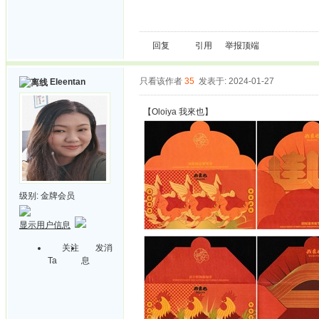
回复
引用
举报
顶端
只看该作者
35
发表于: 2024-01-27
Eleentan
【Oloiya 我來也】
级别:
金牌会员
显示用户信息
关注
发消
Ta
息