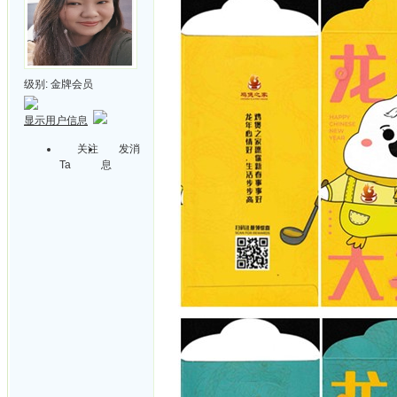
级别:
金牌会员
显示用户信息
关注
发消
Ta
息