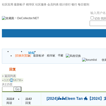
社区应用
最新帖子
精华区
社区服务
会员列表
统计排行
银行
每日签到
|帮助
记住
找
门户
论坛
圈子
书签
[切换到宽版]
最新帖子
精华区
袦褘效
收藏
校
发帖
回复
« 返回列表
«
1
2
3
4
5
6
7
8
»
共115页
Go
[2024]
🛵🛵Eleen Tan 🐲【
31114
1143
阅读
回复