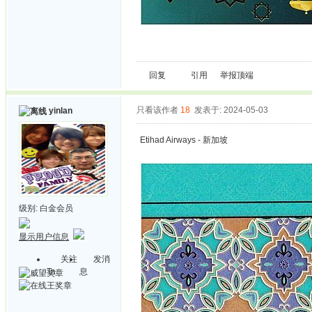
回复
引用
举报
顶端
只看该作者
18
发表于: 2024-05-03
yinlan
Etihad Airways - 新加坡
级别:
白金会员
显示用户信息
关注
发消
Ta
息