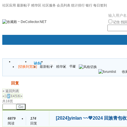
社区应用
最新帖子
精华区
社区服务
会员列表
统计排行
银行
每日签到
|帮助
记住
找
门户
论坛
圈子
书签
[切换到宽版]
最新帖子
精华区
袦褘效
收藏
校
发帖
回复
« 返回列表
«
1
2
3
4
5
6
»
共18页
Go
[2024]
yinlan ~~💚2024 回
6879
174
阅读
回复