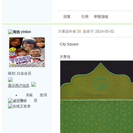
回复
引用
举报
顶端
只看该作者
16
发表于: 2024-05-02
yinlan
City Square
大青包
级别:
白金会员
显示用户信息
关注
发消
Ta
息