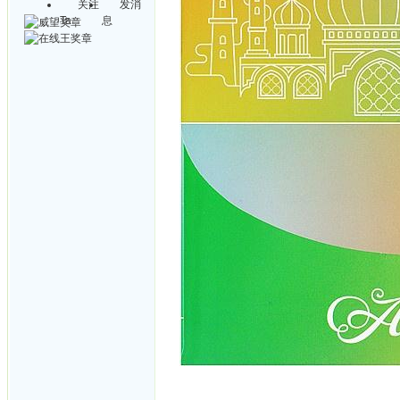
关注
发消
Ta
息