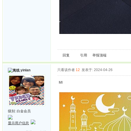
回复
引用
举报
顶端
只看该作者
12
发表于: 2024-04-26
yinlan
MI
级别:
白金会员
显示用户信息