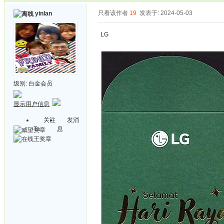
只看该作者
19
发表于: 2024-05-03
yinlan
LG
级别:
白金会员
显示用户信息
关注
发消
Ta
息