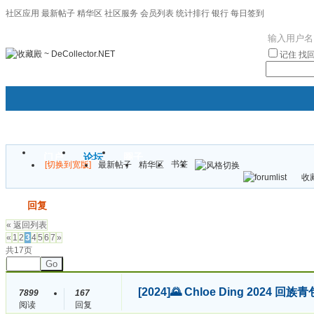
社区应用
最新帖子
精华区
社区服务
会员列表
统计排行
银行
每日签到
|帮助
记住
找
门户
论坛
圈子
书签
[切换到宽版]
最新帖子
精华区
袦褘效
收藏
校
发帖
回复
« 返回列表
«
1
2
3
4
5
6
7
»
共17页
Go
[2024]
🌄 Chloe Ding 2024
7899
167
阅读
回复