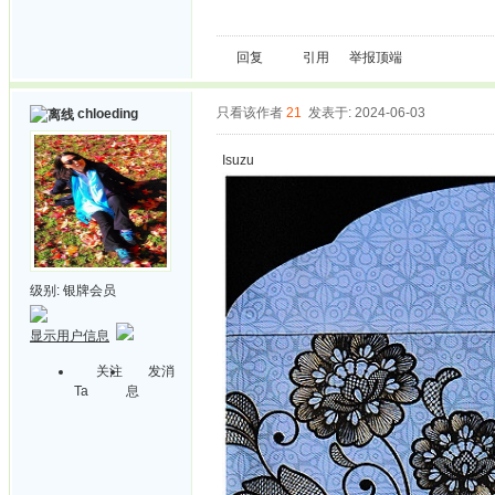
回复
引用
举报
顶端
只看该作者
21
发表于: 2024-06-03
chloeding
Isuzu
级别:
银牌会员
显示用户信息
关注
发消
Ta
息