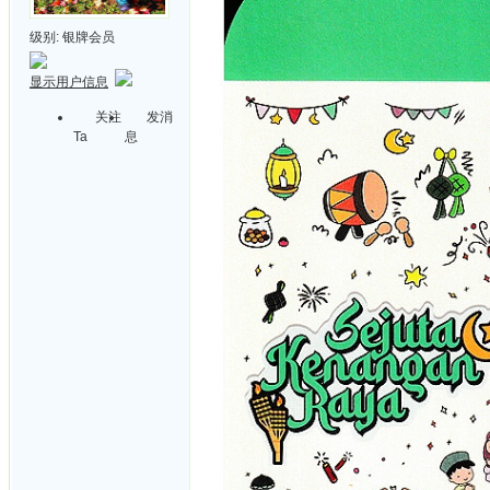
级别:
银牌会员
显示用户信息
关注
发消
Ta
息