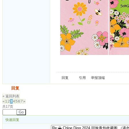
回复
引用
举报
顶端
发帖
回复
« 返回列表
«
1
2
3
4
5
6
7
»
共17页
Go
快速回复