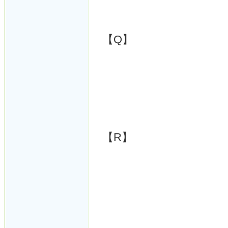
【Q】
【R】