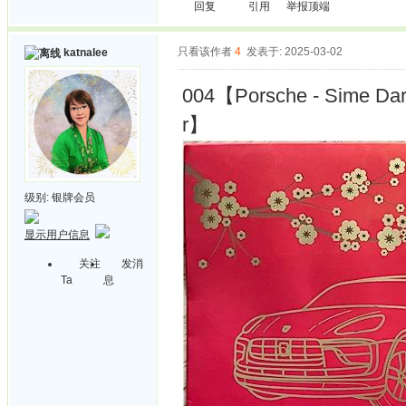
回复
引用
举报
顶端
只看该作者
4
发表于: 2025-03-02
katnalee
004【Porsche - Sime Darb
r】
级别:
银牌会员
显示用户信息
关注
发消
Ta
息