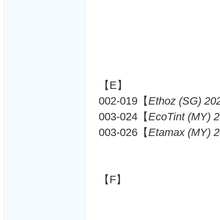
【E】
002-019【
Ethoz (SG) 20
003-024【
EcoTint (MY) 
003-026【
Etamax (MY) 2
【F】