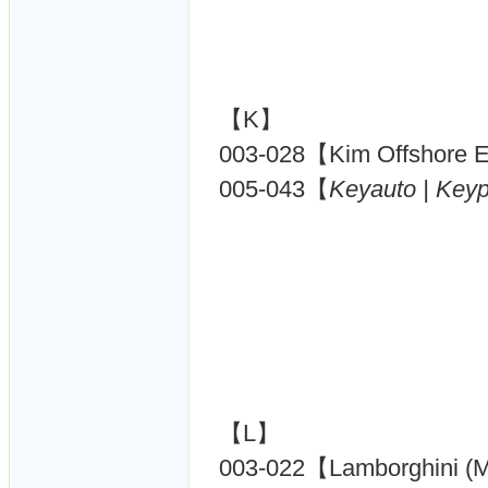
【K】
003-028【Kim Offshore E
005-043【
Keyauto | Key
【L】
003-022【Lamborghini (