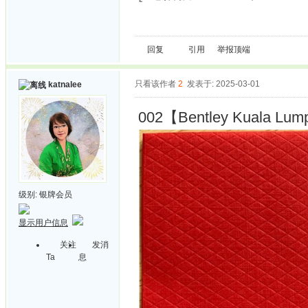
回复
引用
举报
顶端
只看该作者
2
发表于: 2025-03-01
katnalee
002【Bentley Kuala Lump
级别:
银牌会员
显示用户信息
关注
发消
Ta
息