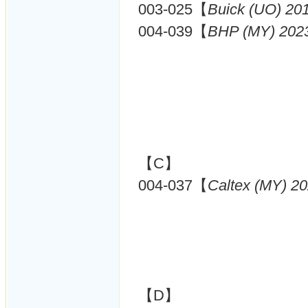
003-025【
Buick (UO) 20
004-039【
BHP (MY) 202
【C】
004-037【
Caltex (MY) 2
【D】