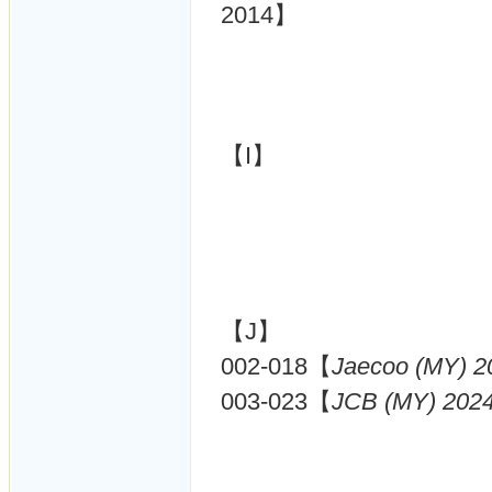
2014】
【I】
【J】
002-018【
Jaecoo (MY) 2
003-023【
JCB (MY) 202