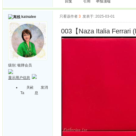
回复
引用
举报
顶端
只看该作者
3
发表于: 2025-03-01
katnalee
003【Naza Italia Ferrari 
级别:
银牌会员
显示用户信息
关注
发消
Ta
息