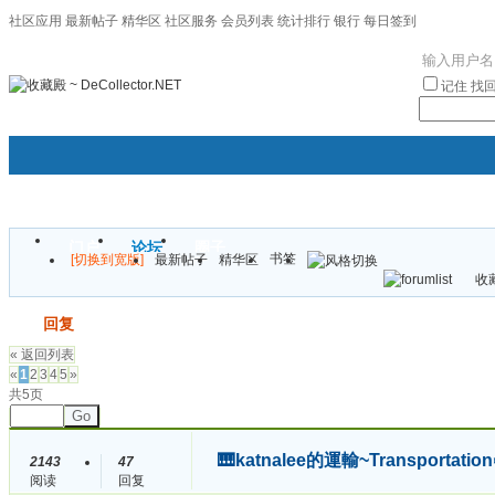
社区应用
最新帖子
精华区
社区服务
会员列表
统计排行
银行
每日签到
|帮助
记住
找
门户
论坛
圈子
书签
[切换到宽版]
最新帖子
精华区
袦褘效
收藏
校
发帖
回复
« 返回列表
«
1
2
3
4
5
»
共5页
Go
🎹katnalee的運輸~Transportati
2143
47
阅读
回复