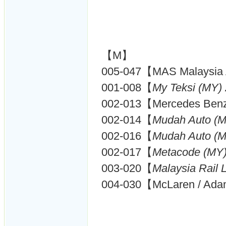
【M】
005-047【MAS Malaysia A
001-008【
My Teksi (MY)
002-013【Mercedes Ben
002-014【
Mudah Auto (M
002-016【
Mudah Auto (M
002-017【
Metacode (MY)
003-020【
Malaysia Rail
004-030【McLaren / Ada