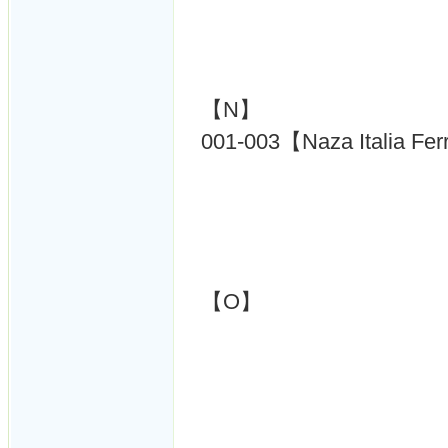
【N】
001-003【Naza Italia Fer
【O】