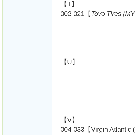
【T】
003-021【
Toyo Tires (MY
【U】
【V】
004-033【Virgin Atlantic