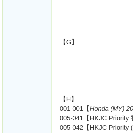
【G】
【H】
001-001【
Honda (MY) 2
005-041【HKJC Priori
005-042【HKJC Priority 