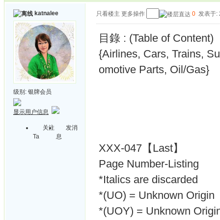
katnalee
只看楼主
更多操作
0
发表于: 2
目錄 : (Table of Content)
{Airlines, Cars, Trains,
omotive Parts, Oil/Gas}
级别:
银牌会员
显示用户信息
关注
发消
Ta
息
XXX-047【Last】
Page Number-Listing
*Italics are discarded
*(UO) = Unknown Origin
*(UOY) = Unknown Origin