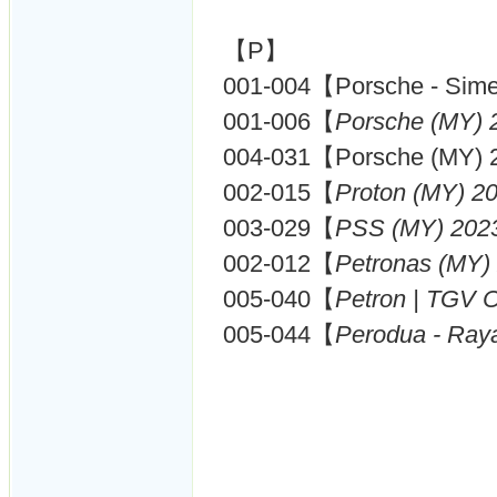
【P】
001-004【Porsche - Sime
001-006【
Porsche (MY) 
004-031【Porsche (MY)
002-015【
Proton (MY) 2
003-029【
PSS (MY) 202
002-012【
Petronas (MY)
005-040【
Petron | TGV 
005-044【
Perodua - Raya