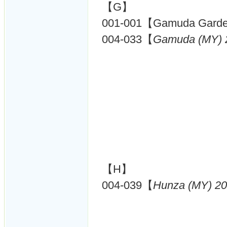
【G】
001-001【Gamuda Garde
004-033【
Gamuda (MY) 
【H】
004-039【
Hunza (MY) 2