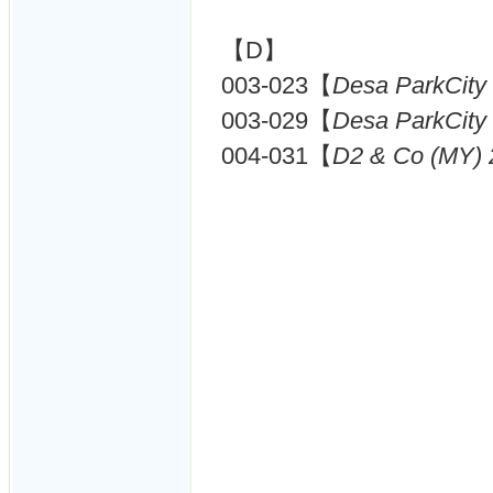
【D】
003-023【
Desa ParkCity
003-029【
Desa ParkCity
004-031【
D2 & Co (MY) 