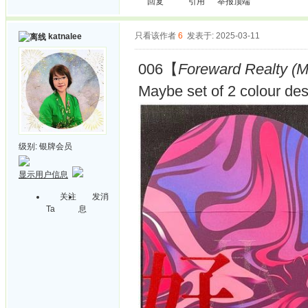
回复
引用
举报
顶端
只看该作者
6
发表于: 2025-03-11
katnalee
006【
Foreward Realty (M
Maybe set of 2 colour de
级别:
银牌会员
显示用户信息
关注
发消
Ta
息