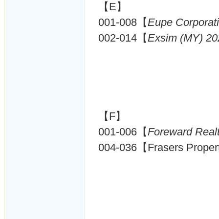
【E】
001-008【
Eupe Corporat
002-014【
Exsim (MY) 20
【F】
001-006【
Foreward Real
004-036【Frasers Proper