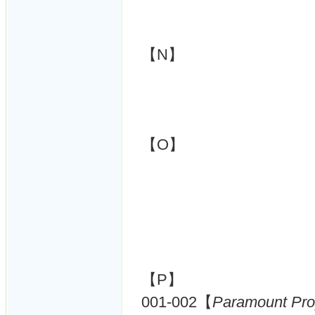
【N】
【O】
【P】
001-002【
Paramount Pro