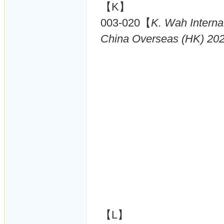
【K】
003-020【
K. Wah Inter
China Overseas (HK) 20
【L】