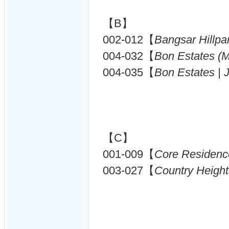
【B】
002-012【
Bangsar Hillpa
004-032【
Bon Estates (
004-035【
Bon Estates |
【C】
001-009【
Core Residenc
003-027【
Country Heigh