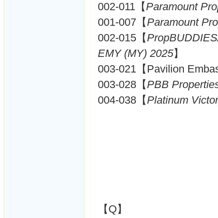
002-011【
Paramount Pro
001-007【
Paramount Pro
002-015【
PropBUDDIES
EMY (MY) 2025
】
003-021【Pavilion Emba
003-028【
PBB Propertie
004-038【
Platinum Victo
【Q】