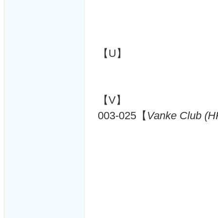
【U】
【V】
003-025【
Vanke Club (H