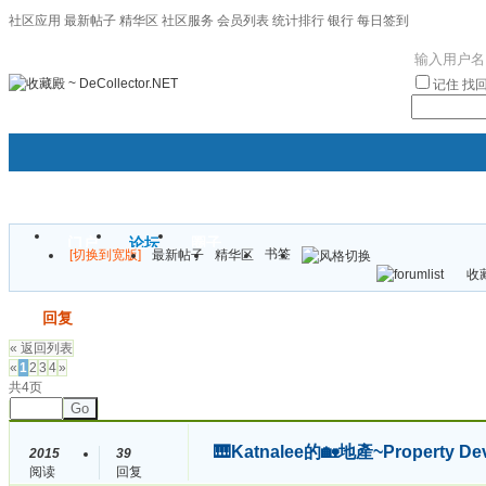
社区应用
最新帖子
精华区
社区服务
会员列表
统计排行
银行
每日签到
|帮助
记住
找
门户
论坛
圈子
书签
[切换到宽版]
最新帖子
精华区
袦褘效
收藏
校
发帖
回复
« 返回列表
«
1
2
3
4
»
共4页
Go
🎹Katnalee的🏡地產~Property D
2015
39
阅读
回复