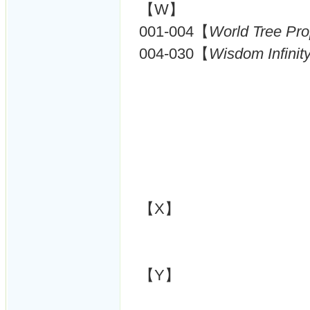
【W】
001-004【
World Tree Pro
004-030【
Wisdom Infinit
【X】
【Y】