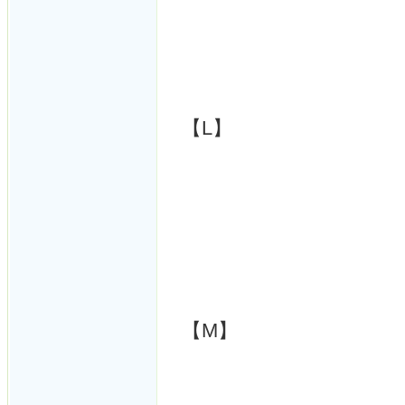
【L】
【M】