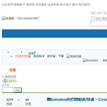
社区应用
最新帖子
精华区
社区服务
会员列表
统计排行
银行
每日签到
|帮助
记住
找
门户
论坛
圈子
书签
[切换到宽版]
最新帖子
精华区
袦褘效
收藏
校
发帖
回复
« 返回列表
«
1
2
3
4
5
»
共7页
Go
🎹katnalee的📦💌邮政/快速 ~ Cou
3275
65
阅读
回复