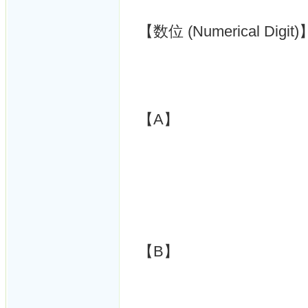
【数位 (Numerical Digit)
【A】
【B】