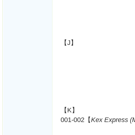
【J】
【K】
001-002【
Kex Express (