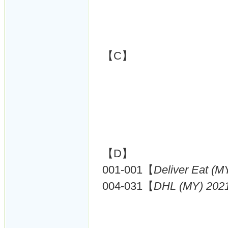
【C】
【D】
001-001【
Deliver Eat (M
004-031【
DHL (MY) 202