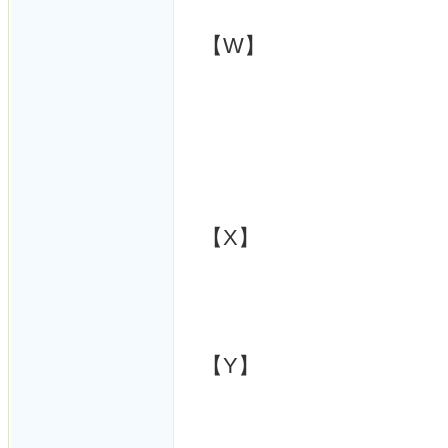
【W】
【X】
【Y】