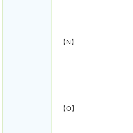
【N】
【O】