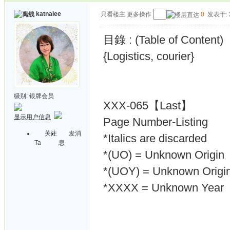
katnalee
只看楼主
更多操作
0
发表于: 2
目錄 : (Table of Content)
{Logistics, courier}
级别:
银牌会员
XXX-065【Last】
显示用户信息
Page Number-Listing
关注
发消
*Italics are discarded
Ta
息
*(UO) = Unknown Origin
*(UOY) = Unknown Origin
*XXXX = Unknown Year