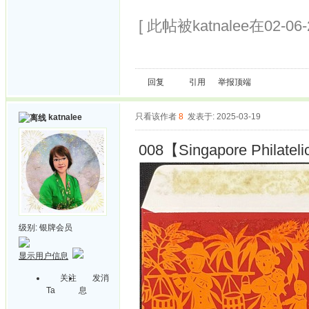
[ 此帖被katnalee在02-06
回复
引用
举报
顶端
只看该作者
8
发表于: 2025-03-19
katnalee
008【Singapore Philateli
级别:
银牌会员
显示用户信息
关注
发消
Ta
息