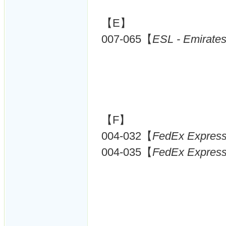
【E】
007-065【
ESL - Emirates
【F】
004-032【
FedEx Express
004-035【
FedEx Express