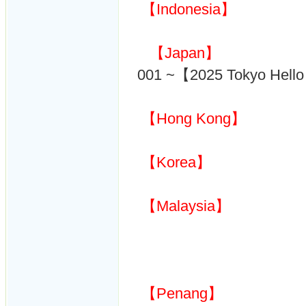
【Indonesia】
【Japan】
001 ~【2025 Tokyo Hello
【Hong Kong】
【Korea】
【Malaysia】
【Penang】