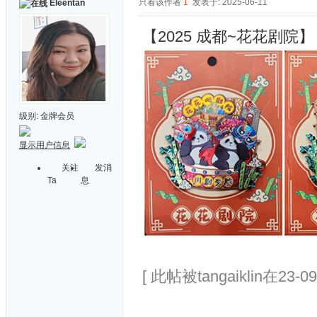
只看该作者
1
发表于: 2025-06-11
Eleentan
【2025 成都~花花剧院】
级别:
金牌会员
显示用户信息
关注
发消
Ta
息
[ 此帖被tangaiklin在23-0