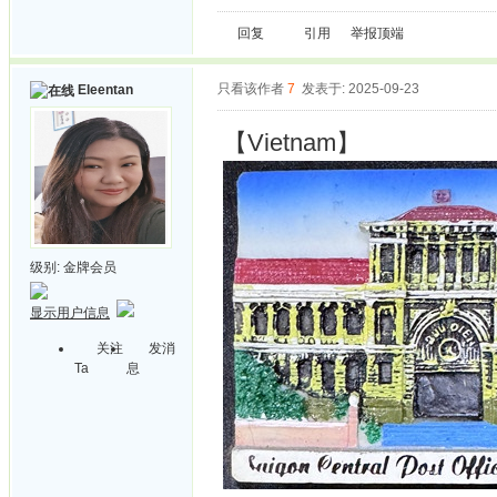
回复
引用
举报
顶端
只看该作者
7
发表于: 2025-09-23
Eleentan
【Vietnam】
级别:
金牌会员
显示用户信息
关注
发消
Ta
息