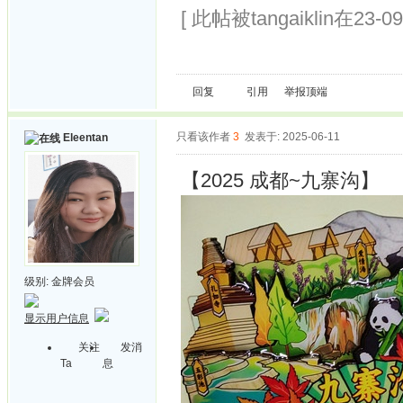
[ 此帖被tangaiklin在23-0
回复
引用
举报
顶端
只看该作者
3
发表于: 2025-06-11
Eleentan
【2025 成都~九寨沟】
级别:
金牌会员
显示用户信息
关注
发消
Ta
息