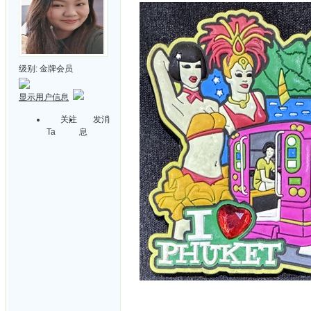
级别:
金牌会员
显示用户信息
关注
发消
Ta
息