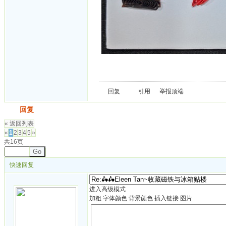
回复
引用
举报
顶端
发帖
回复
« 返回列表
«
1
2
3
4
5
»
共16页
Go
快速回复
进入高级模式
加粗
字体颜色
背景颜色
插入链接
图片