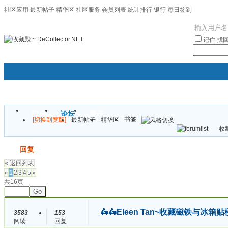
社区应用
最新帖子
精华区
社区服务
会员列表
统计排行
银行
每日签到
|帮助
记住
找
门户
论坛
圈子
书签
[切换到宽版]
最新帖子
精华区
袦褘效
收藏
校
发帖
回复
« 返回列表
«
1
2
3
4
5
»
共16页
Go
🛵🛵Eleen Tan~收藏磁铁与冰箱贴
3583
153
阅读
回复