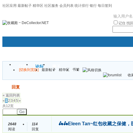
社区应用
最新帖子
精华区
社区服务
会员列表
统计排行
银行
每日签到
|帮助
记住
找
门户
论坛
圈子
书签
[切换到宽版]
最新帖子
精华区
袦褘效
收藏
校
发帖
回复
« 返回列表
«
1
2
3
4
5
»
共12页
Go
🛵🛵Eleen Tan~红包收藏之
2648
114
阅读
回复