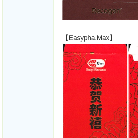
【Easypha.Max】