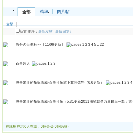
精华
图片帖
全部
全部
新窗
排序：
最新发帖
|
最后回复↓
熊哥の百事标~~【11/06更新】
1
2
3
4
5
..
22
百事超人
1
2
3
波熹米亚的瓶标收藏-百事可乐旗下其它饮料（6.6更新）
1
2
3
4
波熹米亚的瓶标收藏-百事可乐（5.31更新2011渴望就是力量最后一款：
发帖
在线用户:共0人在线，0位会员(0位隐身)