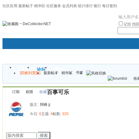
社区应用
最新帖子
精华区
社区服务
会员列表
统计排行
银行
每日签到
|帮助
记住
找
门户
论坛
圈子
书签
[切换到宽版]
最新帖子
精华区
袦褘效
收藏
校
百事可乐
订阅
权限
收藏
版主:
阿峰
jj
今日:
0
主题:
4
帖数:
320
发帖
搜索