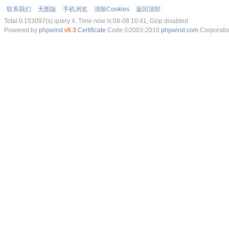
联系我们
无图版
手机浏览
清除Cookies
返回顶部
Total 0.153097(s) query 4, Time now is:08-08 10:41, Gzip disabled
Powered by
phpwind
v8.3
Certificate
Code ©2003-2010
phpwind.com
Corporati