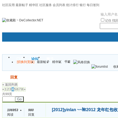
社区应用
最新帖子
精华区
社区服务
会员列表
统计排行
银行
每日签到
|帮助
记住
找
门户
论坛
圈子
书签
[切换到宽版]
最新帖子
精华区
袦褘效
收藏
校
发帖
回复
« 返回列表
«
1
2
3
4
5
6
7
8
»
共99页
Go
[2012]
yinlan ~~🌺2012 龙
106953
980
阅读
回复