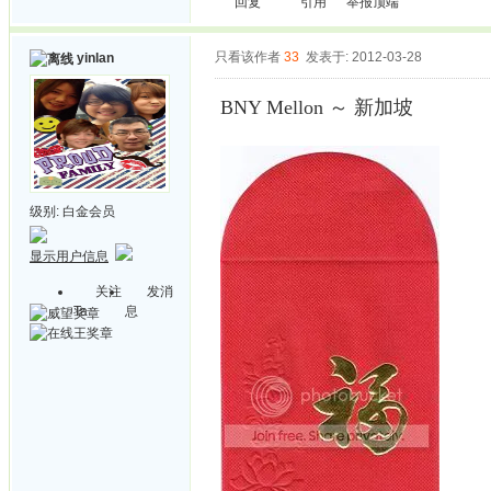
回复
引用
举报
顶端
只看该作者
33
发表于: 2012-03-28
yinlan
BNY Mellon ～ 新加坡
级别:
白金会员
显示用户信息
关注
发消
Ta
息