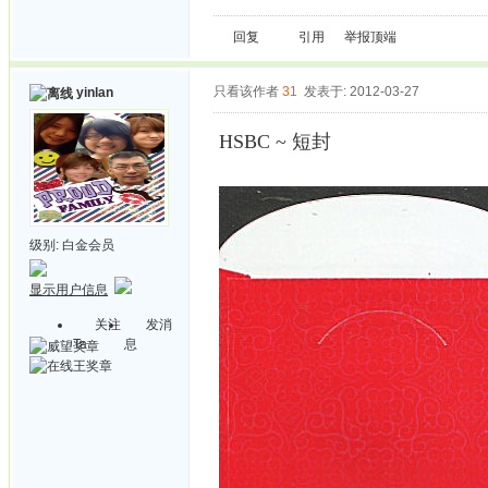
回复
引用
举报
顶端
只看该作者
31
发表于: 2012-03-27
yinlan
HSBC ~ 短封
级别:
白金会员
显示用户信息
关注
发消
Ta
息