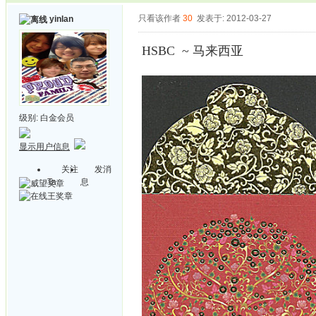
只看该作者
30
发表于: 2012-03-27
yinlan
HSBC ~ 马来西亚
级别:
白金会员
显示用户信息
关注
发消
Ta
息