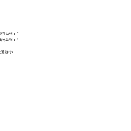
（ 花卉系列 ）*
（ 旗袍系列 ）*
s 交通银行•