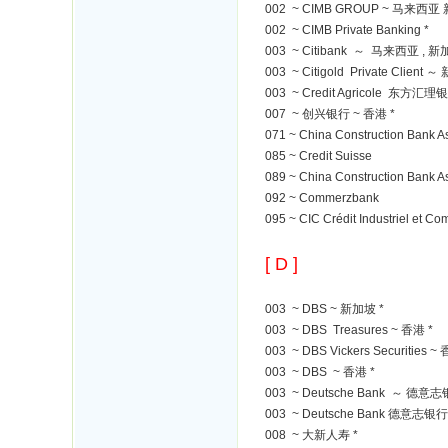
002 ~ CIMB GROUP ~ 马来西
002 ~ CIMB Private Banking *
003 ~ Citibank ～ 马来西亚 , 新
003 ~ Citigold Private Client 
003 ~ Credit Agricole 东方汇理
007 ~ 创兴银行 ~ 香港 *
071 ~ China Construction B
085 ~ Credit Suisse
089 ~ China Construction B
092 ~ Commerzbank
095 ~ CIC Crédit Industriel et Co
[ D ]
003 ~ DBS ~ 新加坡 *
003 ~ DBS Treasures ~ 香港 *
003 ~ DBS Vickers Securities ~
003 ~ DBS ~ 香港 *
003 ~ Deutsche Bank ～ 德意志
003 ~ Deutsche Bank 德意志银
008 ~ 大新人寿 *