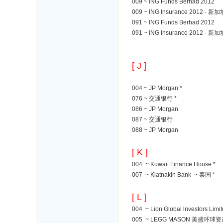
009 ~ ING Funds Berhad 2012
009 ~ ING Insurance 2012 - 新加
091 ~ ING Funds Berhad 2012
091 ~ ING Insurance 2012 - 新加
[ J ]
004 ~ JP Morgan *
076 ~ 交通银行 *
086 ~ JP Morgan
087 ~ 交通银行
088 ~ JP Morgan
[ K ]
004 ~ Kuwait Finance House *
007 ~ Kiatnakin Bank ~ 泰国 *
[ L ]
004 ~ Lion Global lnvestors 
005 ~ LEGG MASON 美盛环球资