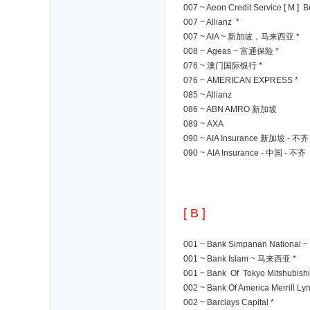
007 ~ Aeon Credit Service [ M ] 
007 ~ Allianz *
007 ~ AIA ~ 新加坡，马来西亚 *
008 ~ Ageas ~ 富通保险 *
076 ~ 澳门国际银行 *
076 ~ AMERICAN EXPRESS *
085 ~ Allianz
086 ~ ABN AMRO 新加坡
089 ~ AXA
090 ~ AIA Insurance 新加坡 - 不齐
090 ~ AIA Insurance - 中国 - 不齐
[ B ]
001 ~ Bank Simpanan National
001 ~ Bank Islam ~ 马来西亚 *
001 ~ Bank Of Tokyo Mitshubis
002 ~ Bank Of America Merrill 
002 ~ Barclays Capital *