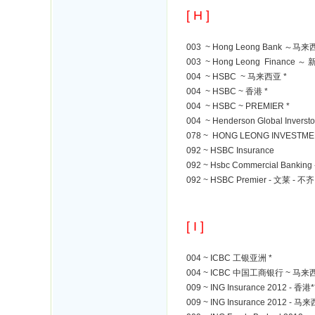
[ H ]
003 ~ Hong Leong Bank ～马来
003 ~ Hong Leong Finance ～
004 ~ HSBC ~ 马来西亚 *
004 ~ HSBC ~ 香港 *
004 ~ HSBC ~ PREMIER *
004 ~ Henderson Global Inversto
078 ~ HONG LEONG INVESTME
092 ~ HSBC Insurance
092 ~ Hsbc Commercial Bankin
092 ~ HSBC Premier - 文莱 - 不齐
[ I ]
004 ~ ICBC 工银亚洲 *
004 ~ ICBC 中国工商银行 ~ 马来
009 ~ ING Insurance 2012 - 香港*
009 ~ ING Insurance 2012 - 马