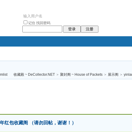
记住
找回密码
登录
注册
袥小袥
袦褘效
褔
袠袠袥眩褦
收藏殿 ~ DeCollector.NET
>
聚封阁 ~ House of Packets
>
展示阁
>
yinl
校
2012 龙年红包收藏阁 （请勿回帖，谢谢！）