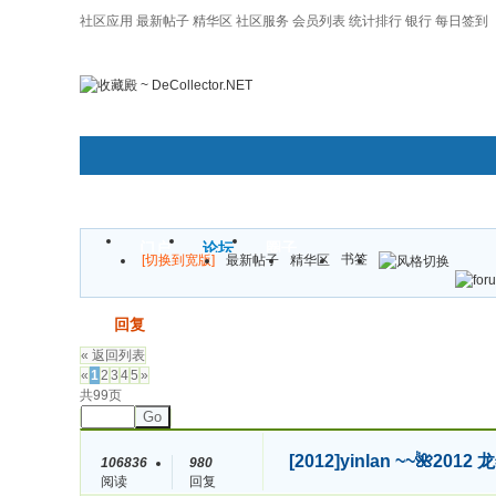
社区应用
最新帖子
精华区
社区服务
会员列表
统计排行
银行
每日签到
|帮助
门户
论坛
圈子
书签
[切换到宽版]
最新帖子
精华区
发帖
回复
« 返回列表
«
1
2
3
4
5
»
共99页
Go
[2012]
yinlan ~~🌺
106836
980
阅读
回复