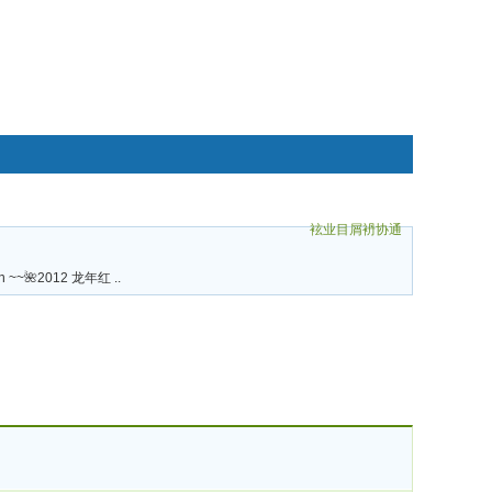
袨业目屑袇协通
碌袗
an ~~🌺2012 龙年红 ..