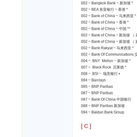
002 ~ Bangkok Bank ~ 新加坡 *
002 ~ BEA 东亚银行 ~ 香港 *
002 ~ Bank of China ~ 马来西亚 *
002 ~ Bank of China ~ 香港 *
002 ~ Bank of China ~ 中国 **
002 ~ Bank of China ~ 新加坡 
002 ~ Bank of China ~ 新加坡 
002 ~ Bank Rakyat ~ 马来西亚 *
002 ~ Bank Of Communication
004 ~ BNY Mellon ~ 新加坡 *
007 ~ Black Rock 贝莱德 *
008 ~ BSI ~ 瑞意银行 •
084 ~ Barclays
085 ~ BNP Paribas
087 ~ BNP Paribas
087 ~ Bank Of China 中国银行
088 ~ BNP Paribas 新加坡
094 ~ Baiduri Bank Group
[ C ]