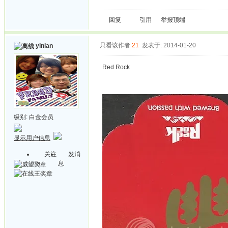
回复
引用
举报
顶端
只看该作者
21
发表于: 2014-01-20
yinlan
Red Rock
级别:
白金会员
显示用户信息
关注
发消
Ta
息