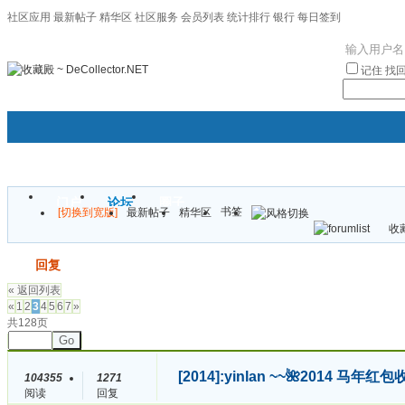
社区应用
最新帖子
精华区
社区服务
会员列表
统计排行
银行
每日签到
|帮助
记住
找
门户
论坛
圈子
书签
[切换到宽版]
最新帖子
精华区
袦褘效
收藏
校
发帖
回复
« 返回列表
«
1
2
3
4
5
6
7
»
共128页
Go
[2014]
:yinlan ~~🌺2014 
104355
1271
阅读
回复