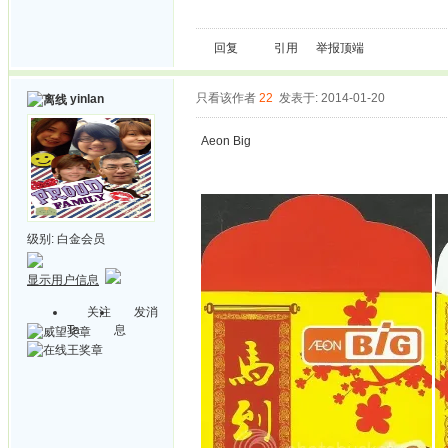
回复
引用
举报
顶端
只看该作者
22
发表于: 2014-01-20
yinlan
Aeon Big
级别:
白金会员
显示用户信息
关注
发消
Ta
息