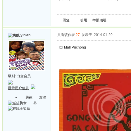
回复
引用
举报
顶端
只看该作者
27
发表于: 2014-01-20
yinlan
IOI Mall Puchong
级别:
白金会员
显示用户信息
关注
发消
Ta
息